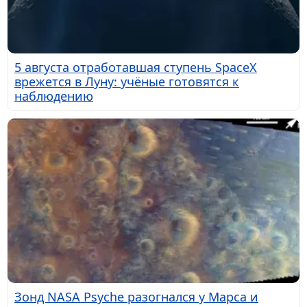
5 августа отработавшая ступень SpaceX
врежется в Луну: учёные готовятся к
наблюдению
Зонд NASA Psyche разогнался у Марса и