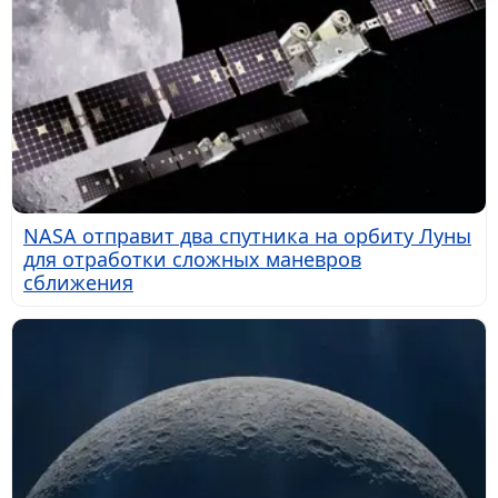
NASA отправит два спутника на орбиту Луны
для отработки сложных маневров
сближения