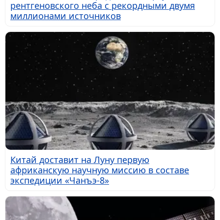
рентгеновского неба с рекордными двумя
миллионами источников
Китай доставит на Луну первую
африканскую научную миссию в составе
экспедиции «Чанъэ-8»