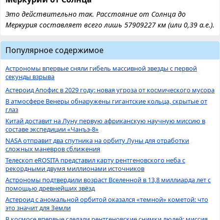
Это действительно так. Расстояние от Солнца до
Меркурия составляет всего лишь 57909227 км (или 0,39 а.е.).
Популярное содержимое
Астрономы впервые сняли гибель массивной звезды с первой
секунды взрыва
Астероид Апофис в 2029 году: новая угроза от космического мусора
В атмосфере Венеры обнаружены гигантские кольца, скрытые от
глаз
Китай доставит на Луну первую африканскую научную миссию в
составе экспедиции «Чанъэ-8»
NASA отправит два спутника на орбиту Луны для отработки
сложных маневров сближения
Телескоп eROSITA представил карту рентгеновского неба с
рекордными двумя миллионами источников
Астрономы подтвердили возраст Вселенной в 13,8 миллиарда лет с
помощью древнейших звёзд
Астероид с аномальной орбитой оказался «темной» кометой: что
это значит для Земли
В космосе впервые сделали рентгеновские снимки людей: миссия