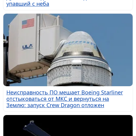
упавший с неба
Неисправность ПО мешает Boeing Starliner
отстыковаться от МКС и вернуться на
Землю: запуск Crew Dragon отложен