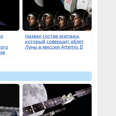
 о
Назван состав экипажа,
который совершит облет
ого
Луны в миссии Artemis II
бля