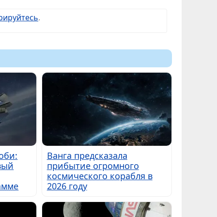
рируйтесь
.
оби:
Ванга предсказала
вый
прибытие огромного
космического корабля в
амме
2026 году