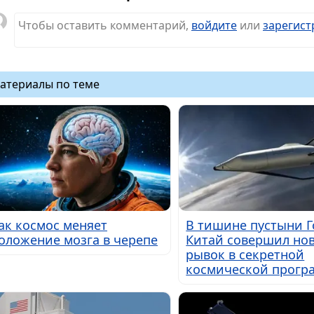
Чтобы оставить комментарий,
войдите
или
зарегист
атериалы по теме
ак космос меняет
В тишине пустыни Г
оложение мозга в черепе
Китай совершил но
рывок в секретной
космической прогр