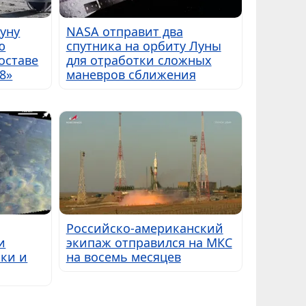
Луну
NASA отправит два
ю
спутника на орбиту Луны
оставе
для отработки сложных
8»
маневров сближения
Российско-американский
и
экипаж отправился на МКС
ки и
на восемь месяцев