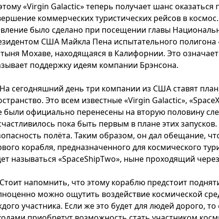
этому «Virgin Galactic» теперь получает шанс оказатьс
вершение коммерческих туристических рейсов в космос.
явление было сделано при посещении главы Национальн
езидентом США Майкла Пена испытательного полигона «Vi
стыня Мохаве, находящаяся в Калифорнии. Это означает 
азывает поддержку идеям компании Брэнсона.
На сегодняшний день три компании из США ставят планы
странство. Это всем известные «Virgin Galactic», «Space
е были официально перенесены на вторую половину сле
счастливилось пока быть первым в плане этих запусков
зопасность полёта. Таким образом, он дал обещание, что
рвого корабля, предназначенного для космического тури
дет называться «SpaceShipTwo», ныне проходящий чере
Стоит напомнить, что этому кораблю предстоит поднятие
лноценно можно ощутить воздействие космической среды
ждого участника. Если же это будет для людей дорого, т
ходами приобретут возможность стать участником косм