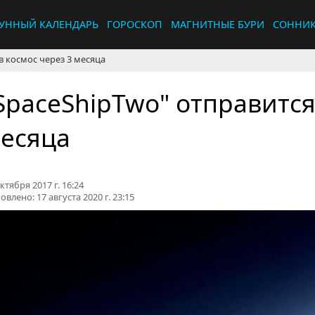
УННЫЙ КАЛЕНДАРЬ
ГОРОСКОП
МАГНИТНЫЕ БУРИ
СОННИ
в космос через 3 месяца
SpaceShipTwo" отправится
есяца
ктября 2017 г. 16:24
овлено:
17 августа 2020 г. 23:15