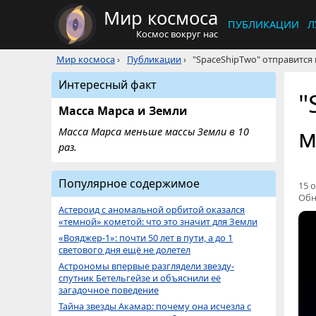
Мир космоса
ПУБЛИКАЦИИ
Л
Космос вокруг нас
Мир космоса
›
Публикации
›
"SpaceShipTwo" отправится 
Интересный факт
"
Масса Марса и Земли
м
Масса Марса меньше массы Земли в 10
раз.
Популярное содержимое
15 о
Обн
Астероид с аномальной орбитой оказался
«темной» кометой: что это значит для Земли
«Вояджер-1»: почти 50 лет в пути, а до 1
светового дня ещё не долетел
Астрономы впервые разглядели звезду-
спутник Бетельгейзе и объяснили её
загадочное поведение
Тайна звезды Акамар: почему она исчезла с