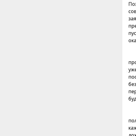
По
со
за
пр
пу
ок
про
уж
по
бе
пе
бу
по
ка
до