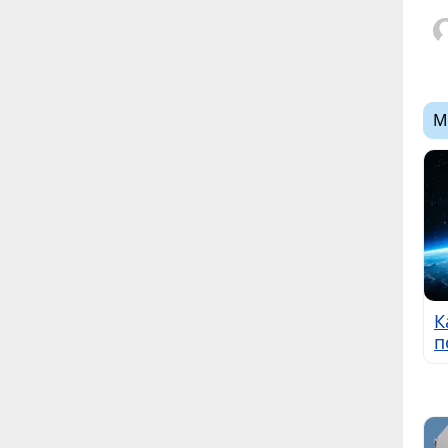
М
К
п