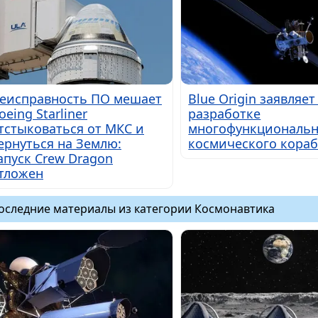
еисправность ПО мешает
Blue Origin заявляет
oeing Starliner
разработке
тстыковаться от МКС и
многофункциональн
ернуться на Землю:
космического кора
апуск Crew Dragon
тложен
оследние материалы из категории Космонавтика