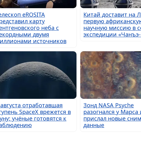
елескоп eROSITA
Китай доставит на 
редставил карту
первую африканску
ентгеновского неба с
научную миссию в с
екордными двумя
экспедиции «Чанъэ-
иллионами источников
 августа отработавшая
Зонд NASA Psyche
тупень SpaceX врежется в
разогнался у Марса 
уну: учёные готовятся к
прислал новые сним
аблюдению
данные