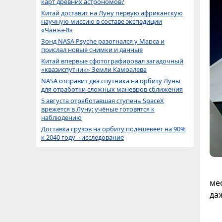
карт древних астрономов?
Китай доставит на Луну первую африканскую
научную миссию в составе экспедиции
«Чанъэ-8»
Зонд NASA Psyche разогнался у Марса и
прислал новые снимки и данные
Китай впервые сфотографировал загадочный
«квазиспутник» Земли Камоалева
NASA отправит два спутника на орбиту Луны
для отработки сложных маневров сближения
5 августа отработавшая ступень SpaceX
врежется в Луну: учёные готовятся к
наблюдению
Доставка грузов на орбиту подешевеет на 90%
к 2040 году – исследование
мес
даж