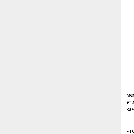
ме
эт
ка
чт