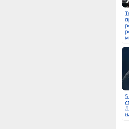
Т
п
р
р
м
5
с
Л
н