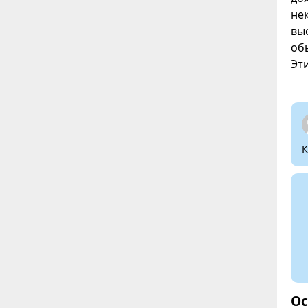
не
вы
об
Эт
К
Ос