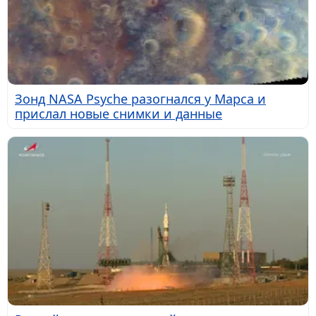
Зонд NASA Psyche разогнался у Марса и
прислал новые снимки и данные