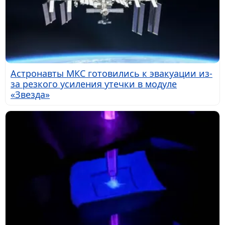
Астронавты МКС готовились к эвакуации из-
за резкого усиления утечки в модуле
«Звезда»