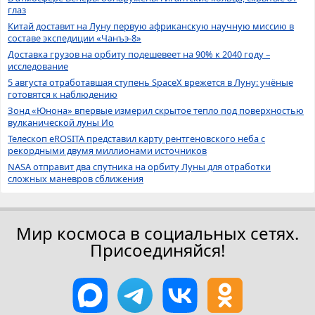
глаз
Китай доставит на Луну первую африканскую научную миссию в
составе экспедиции «Чанъэ-8»
Доставка грузов на орбиту подешевеет на 90% к 2040 году –
исследование
5 августа отработавшая ступень SpaceX врежется в Луну: учёные
готовятся к наблюдению
Зонд «Юнона» впервые измерил скрытое тепло под поверхностью
вулканической луны Ио
Телескоп eROSITA представил карту рентгеновского неба с
рекордными двумя миллионами источников
NASA отправит два спутника на орбиту Луны для отработки
сложных маневров сближения
Мир космоса в социальных сетях.
Присоединяйся!