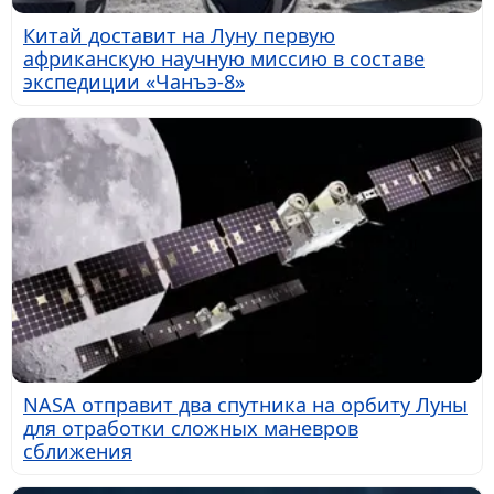
Китай доставит на Луну первую
африканскую научную миссию в составе
экспедиции «Чанъэ-8»
NASA отправит два спутника на орбиту Луны
для отработки сложных маневров
сближения