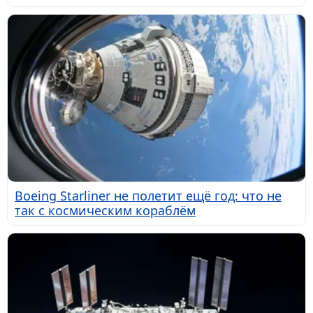
Boeing Starliner не полетит ещё год: что не
так с космическим кораблём