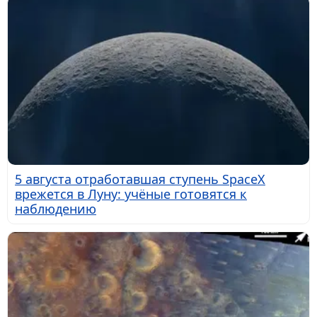
5 августа отработавшая ступень SpaceX
врежется в Луну: учёные готовятся к
наблюдению