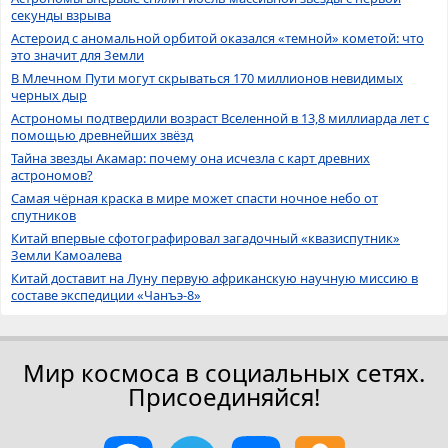
секунды взрыва
Астероид с аномальной орбитой оказался «темной» кометой: что
это значит для Земли
В Млечном Пути могут скрываться 170 миллионов невидимых
черных дыр
Астрономы подтвердили возраст Вселенной в 13,8 миллиарда лет с
помощью древнейших звёзд
Тайна звезды Акамар: почему она исчезла с карт древних
астрономов?
Самая чёрная краска в мире может спасти ночное небо от
спутников
Китай впервые сфотографировал загадочный «квазиспутник»
Земли Камоалева
Китай доставит на Луну первую африканскую научную миссию в
составе экспедиции «Чанъэ-8»
Мир космоса в социальных сетях.
Присоединяйся!