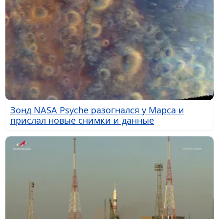
Зонд NASA Psyche разогнался у Марса и
прислал новые снимки и данные