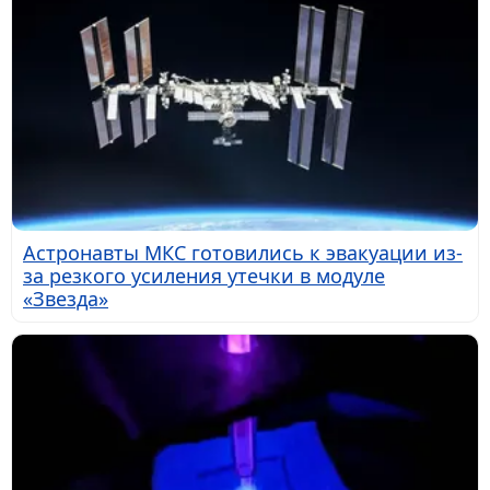
Астронавты МКС готовились к эвакуации из-
за резкого усиления утечки в модуле
«Звезда»