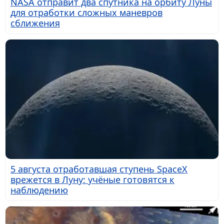
NASA отправит два спутника на орбиту Луны
для отработки сложных маневров
сближения
5 августа отработавшая ступень SpaceX
врежется в Луну: учёные готовятся к
наблюдению