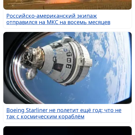
Российско-американский экипаж
отправился на МКС на восемь месяцев
Boeing Starliner не полетит ещё год: что не
так с космическим кораблём