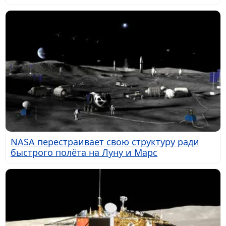
NASA перестраивает свою структуру ради
быстрого полёта на Луну и Марс