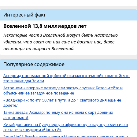
Интересный факт
Вселенной 13,8 миллиардов лет
Некоторые части Вселенной могут быть настолько
удалены, что свет от них еще не достиг нас, даже
несмотря на возраст Вселенной.
Популярное содержимое
Астероид с аномальной орбитой оказался «темной» кометой: что
это значит для Земли
Астрономы впервые разглядели звезду-спутник Бетельгейзе и
объяснили её загадочное поведение
«Вояджер-1»: почти 50 лет в пути, а до 1 светового дня ещё не
долетел
Тайна звезды Акамар: почему она исчезла с карт древних
астрономов?
Китай доставит на Луну первую африканскую научную миссию в
составе экспедиции «Чанъэ-8»
Зонд NASA Psyche разогнался у Марса и прислал новые снимки и