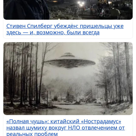
Стивен Спилберг убеждён: пришельцы уже
здесь — и, возможно, были всегда
«Полная чушь»: китайский «Нострадамус»
назвал шумиху вокруг НЛО отвлечением от
реальных проблем