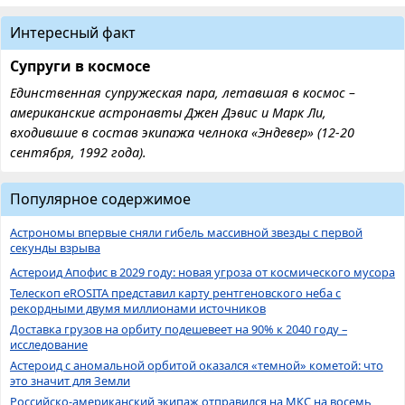
Интересный факт
Супруги в космосе
Единственная супружеская пара, летавшая в космос –
американские астронавты Джен Дэвис и Марк Ли,
входившие в состав экипажа челнока «Эндевер» (12-20
сентября, 1992 года).
Популярное содержимое
Астрономы впервые сняли гибель массивной звезды с первой
секунды взрыва
Астероид Апофис в 2029 году: новая угроза от космического мусора
Телескоп eROSITA представил карту рентгеновского неба с
рекордными двумя миллионами источников
Доставка грузов на орбиту подешевеет на 90% к 2040 году –
исследование
Астероид с аномальной орбитой оказался «темной» кометой: что
это значит для Земли
Российско-американский экипаж отправился на МКС на восемь