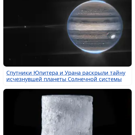
Спутники Юпитера и Урана раскрыли тайну
исчезнувшей планеты Солнечной системы