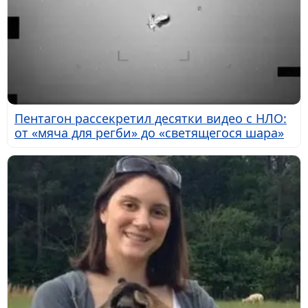
Пентагон рассекретил десятки видео с НЛО:
от «мяча для регби» до «светящегося шара»