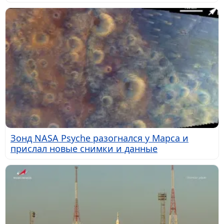
Зонд NASA Psyche разогнался у Марса и
прислал новые снимки и данные