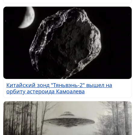
Китайский зонд "Тяньвэнь-2" вышел на
орбиту астероида Камоалева