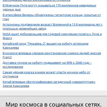
В Млечном Пути могут скрываться 170 миллионов невидимых
черных дыр
В атмосфере Венеры обнаружены гигантские кольца, скрытые от
глаз
Астрономы подтвердили возраст Вселенной в 13,8 миллиарда лет с
помощью древнейших звёзд
NASA ищет добровольцев для годовой симуляции полета к Луне и
Марсу
Китайский зонд "Тяньвэнь-2" вышел на орбиту астероида
Камоалева
В космосе впервые сделали рентгеновские снимки людей: миссия
Fram2
Доставка грузов на орбиту подешевеет на 90% к 2040 году –
исследование
Самая чёрная краска в мире может спасти ночное небо от
спутников
Китай впервые сфотографировал загадочный «квазиспутник»
Земли Камоалева
Мир космоса в социальных сетях.