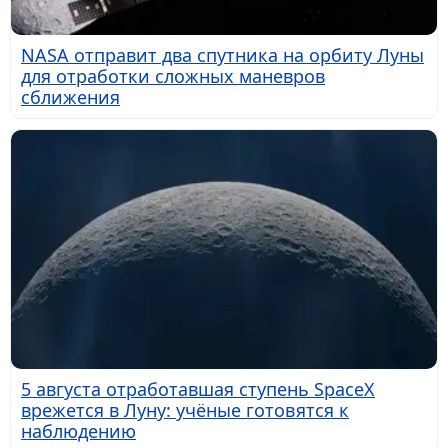
NASA отправит два спутника на орбиту Луны
для отработки сложных маневров
сближения
5 августа отработавшая ступень SpaceX
врежется в Луну: учёные готовятся к
наблюдению