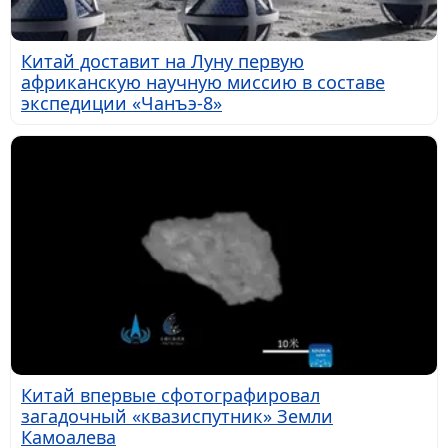
Китай доставит на Луну первую
африканскую научную миссию в составе
экспедиции «Чанъэ-8»
Китай впервые сфотографировал
загадочный «квазиспутник» Земли
Камоалева