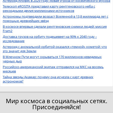
Астероид Апофис в 2029 году: новая угроза от космического мусора
Телескоп eROSITA представил карту рентгеновского неба с
рекордными двумя миллионами источников
Астрономы подтвердили возраст Вселенной в 13,8 миллиарда лет с
помощью древнейших звёзд
В космосе впервые сделали рентгеновские снимки людей: миссия
Fram2
Доставка грузов на орбиту подешевеет на 90% к 2040 году –
исследование
Астероид с аномальной орбитой оказался «темной» кометой: что
это значит для Земли
В Млечном Пути могут скрываться 170 миллионов невидимых
черных дыр
Российско-американский экипаж отправился на МКС на восемь
месяцев
Тайна звезды Акамар: почему она исчезла с карт древних
астрономов?
Мир космоса в социальных сетях.
Присоединяйся!