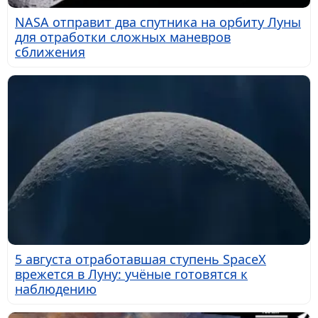
NASA отправит два спутника на орбиту Луны
для отработки сложных маневров
сближения
5 августа отработавшая ступень SpaceX
врежется в Луну: учёные готовятся к
наблюдению