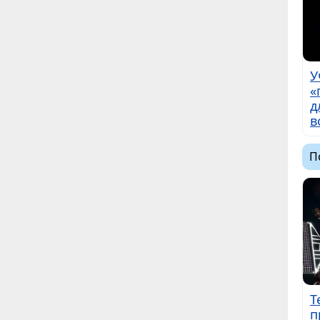
У
«
д
в
П
Т
п