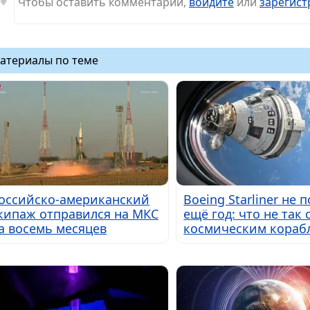
Чтобы оставить комментарий,
войдите
или
зарегист
атериалы по теме
оссийско-американский
Boeing Starliner не 
кипаж отправился на МКС
ещё год: что не так 
а восемь месяцев
космическим кораб