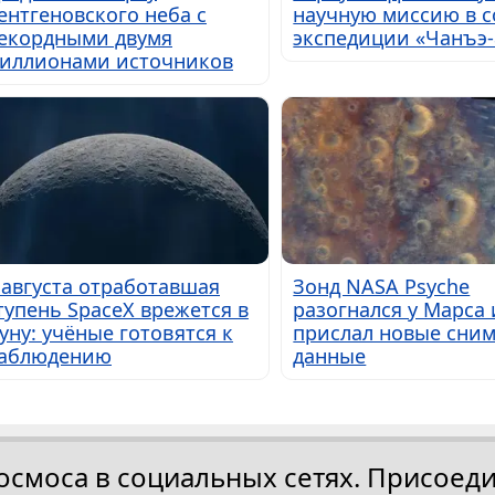
ентгеновского неба с
научную миссию в с
екордными двумя
экспедиции «Чанъэ-
иллионами источников
 августа отработавшая
Зонд NASA Psyche
тупень SpaceX врежется в
разогнался у Марса 
уну: учёные готовятся к
прислал новые сним
аблюдению
данные
осмоса в социальных сетях. Присоеди