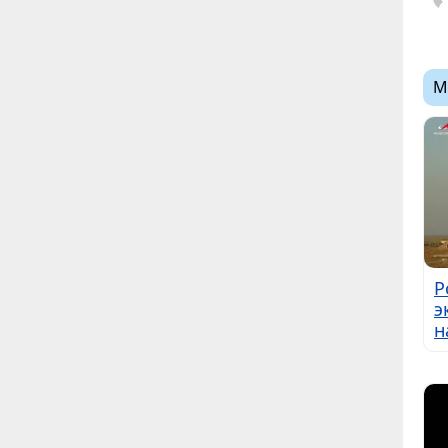
М
Р
э
н