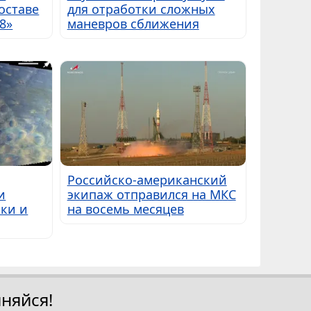
оставе
для отработки сложных
8»
маневров сближения
Российско-американский
и
экипаж отправился на МКС
ки и
на восемь месяцев
няйся!