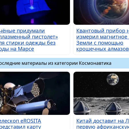
чёные придумали
Квантовый прибор 
плазменный пистолет»
измерил магнитное
ля стирки одежды без
Земли с помощью
оды на Марсе
крошечных алмазов
оследние материалы из категории Космонавтика
елескоп eROSITA
Китай доставит на 
редставил карту
первую африканску