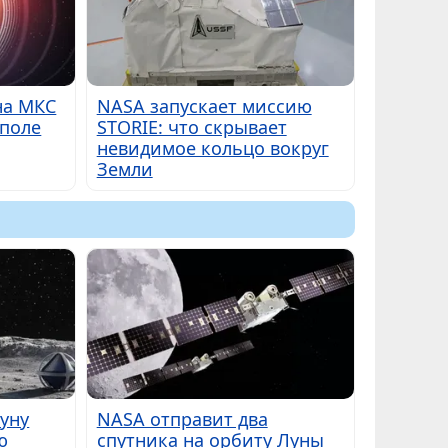
на МКС
NASA запускает миссию
 поле
STORIE: что скрывает
невидимое кольцо вокруг
Земли
Луну
NASA отправит два
ю
спутника на орбиту Луны