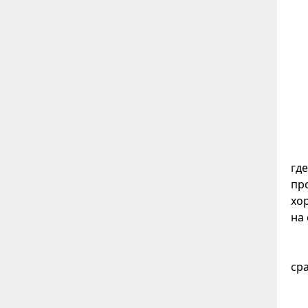
гд
пр
хо
на
ср