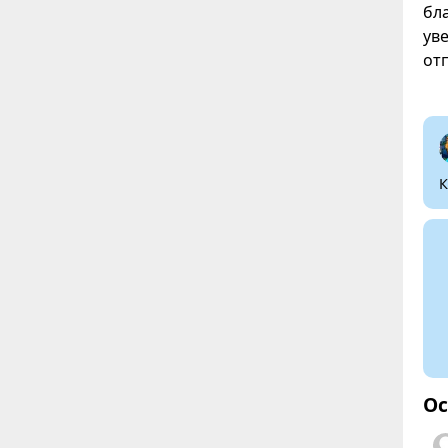
бл
ув
от
К
Ос