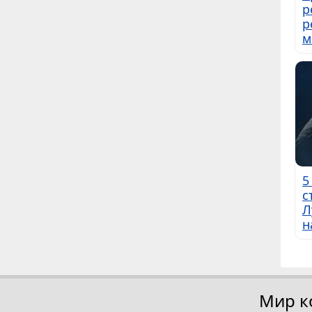
р
р
м
5
с
Л
н
Мир к