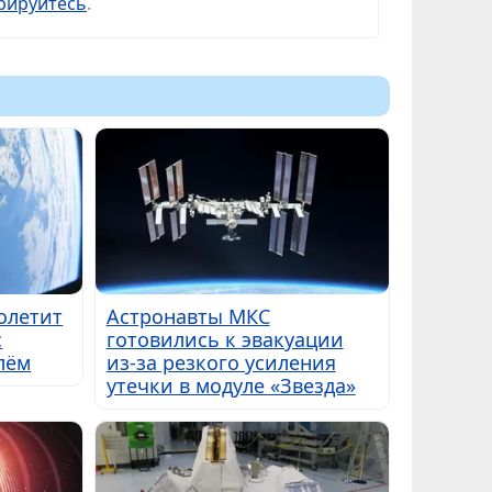
рируйтесь
.
полетит
Астронавты МКС
с
готовились к эвакуации
лём
из-за резкого усиления
утечки в модуле «Звезда»