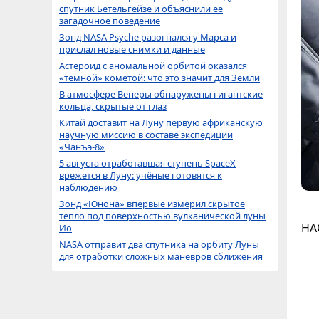
спутник Бетельгейзе и объяснили её
загадочное поведение
Зонд NASA Psyche разогнался у Марса и
прислал новые снимки и данные
Астероид с аномальной орбитой оказался
«темной» кометой: что это значит для Земли
В атмосфере Венеры обнаружены гигантские
кольца, скрытые от глаз
Китай доставит на Луну первую африканскую
научную миссию в составе экспедиции
«Чанъэ-8»
5 августа отработавшая ступень SpaceX
врежется в Луну: учёные готовятся к
наблюдению
Зонд «Юнона» впервые измерил скрытое
тепло под поверхностью вулканической луны
НА
Ио
NASA отправит два спутника на орбиту Луны
для отработки сложных маневров сближения