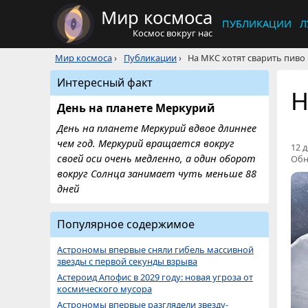
Мир космоса
ПУБЛИКАЦИИ
Л
Космос вокруг нас
Мир космоса
›
Публикации
›
На МКС хотят сварить пиво
Интересный факт
Н
День на планете Меркурий
День на планете Меркурий вдвое длиннее
чем год. Меркурий вращается вокруг
12 д
своей оси очень медленно, а один оборот
Обн
вокруг Солнца занимает чуть меньше 88
дней
Популярное содержимое
Астрономы впервые сняли гибель массивной
звезды с первой секунды взрыва
Астероид Апофис в 2029 году: новая угроза от
космического мусора
Астрономы впервые разглядели звезду-