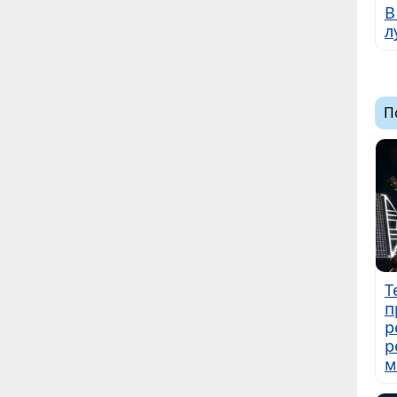
В
л
П
Т
п
р
р
м