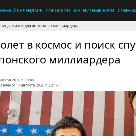
УННЫЙ КАЛЕНДАРЬ
ГОРОСКОП
МАГНИТНЫЕ БУРИ
СОННИ
утницы жизни для японского миллиардера
олет в космос и поиск сп
понского миллиардера
нваря 2020 г. 10:49
овлено:
17 августа 2020 г. 23:15