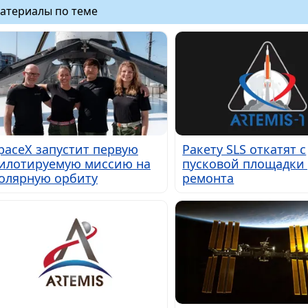
атериалы по теме
paceX запустит первую
Ракету SLS откатят с
илотируемую миссию на
пусковой площадки 
олярную орбиту
ремонта