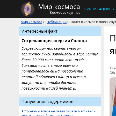
Мир космоса
ПУБЛИКАЦИИ
Л
Космос вокруг нас
Мир космоса
›
Публикации
›
Полет в космос и поиск сп
Интересный факт
П
Согревающая энергия Солнца
я
Согревающая нас сейчас энергия
солнечных лучей зародилась в ядре Солнца
более 30 000 миллионов лет назад —
большая часть этого времени
13 я
потребовалась ей на преодоление
Обн
плотной оболочки Солнца и всего 8
минут на то, чтобы достичь
поверхности нашей планеты.
Популярное содержимое
Астрономы впервые сняли гибель массивной
звезды с первой секунды взрыва