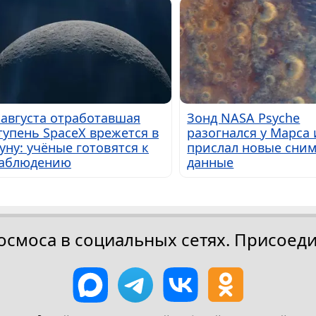
 августа отработавшая
Зонд NASA Psyche
тупень SpaceX врежется в
разогнался у Марса 
уну: учёные готовятся к
прислал новые сним
аблюдению
данные
осмоса в социальных сетях. Присоеди