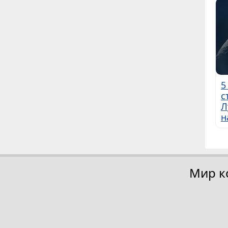
5
с
Л
н
Мир к