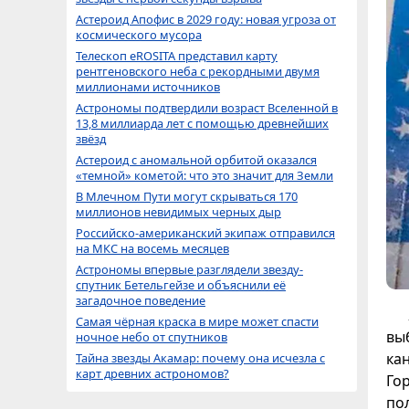
Астероид Апофис в 2029 году: новая угроза от
космического мусора
Телескоп eROSITA представил карту
рентгеновского неба с рекордными двумя
миллионами источников
Астрономы подтвердили возраст Вселенной в
13,8 миллиарда лет с помощью древнейших
звёзд
Астероид с аномальной орбитой оказался
«темной» кометой: что это значит для Земли
В Млечном Пути могут скрываться 170
миллионов невидимых черных дыр
Российско-американский экипаж отправился
на МКС на восемь месяцев
Астрономы впервые разглядели звезду-
спутник Бетельгейзе и объяснили её
загадочное поведение
Самая чёрная краска в мире может спасти
вы
ночное небо от спутников
ка
Тайна звезды Акамар: почему она исчезла с
карт древних астрономов?
Го
по