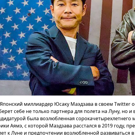
Японский миллиардер Юсаку Маэдзава в своем Twitter о
берет себе не только партнера для полета на Луну, но 
ндидатурой была возлюбленная сорокачетырехлетнего м
рики Аямэ, с которой Маэдзава расстался в 2019 году, п
лет к Луне и предпочтении возлюбленной развиваться в 