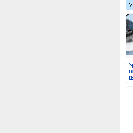
М
S
п
п