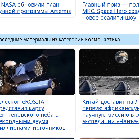
 NASA обновили план
Главный приз — пол
унной программы Artemis
МКС. Space Hero соз
новое реалити-шоу
оследние материалы из категории Космонавтика
елескоп eROSITA
Китай доставит на 
редставил карту
первую африканску
ентгеновского неба с
научную миссию в с
екордными двумя
экспедиции «Чанъэ-
иллионами источников