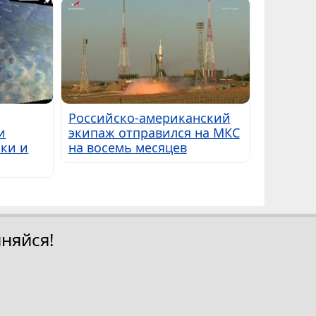
Российско-американский
и
экипаж отправился на МКС
ки и
на восемь месяцев
няйся!