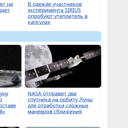
ет на
В одежде участников
дает
эксперимента SIRIUS
опробуют утеплитель в
капсулах
Луну
NASA отправит два
ю
спутника на орбиту Луны
оставе
для отработки сложных
8»
маневров сближения