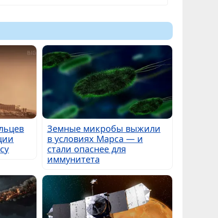
льцев
Земные микробы выжили
ции
в условиях Марса — и
су
стали опаснее для
иммунитета