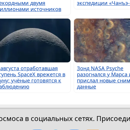
екордными двумя
экспедиции «Чанъэ-
иллионами источников
 августа отработавшая
Зонд NASA Psyche
тупень SpaceX врежется в
разогнался у Марса 
уну: учёные готовятся к
прислал новые сним
аблюдению
данные
осмоса в социальных сетях. Присоеди