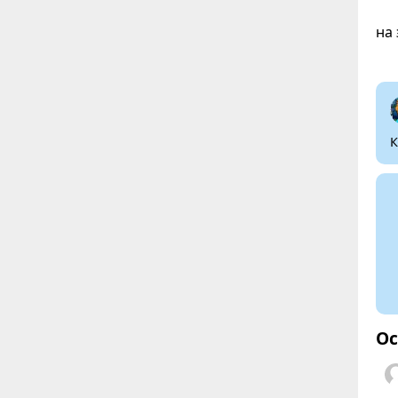
на
К
Ос