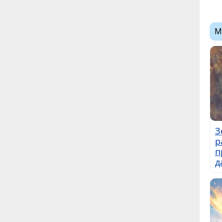
М
З
р
п
д