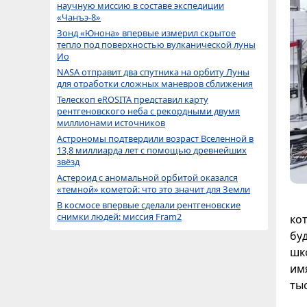
научную миссию в составе экспедиции
«Чанъэ-8»
Зонд «Юнона» впервые измерил скрытое
тепло под поверхностью вулканической луны
Ио
NASA отправит два спутника на орбиту Луны
для отработки сложных маневров сближения
Телескоп eROSITA представил карту
рентгеновского неба с рекордными двумя
миллионами источников
Астрономы подтвердили возраст Вселенной в
13,8 миллиарда лет с помощью древнейших
звёзд
Астероид с аномальной орбитой оказался
«темной» кометой: что это значит для Земли
В космосе впервые сделали рентгеновские
снимки людей: миссия Fram2
ко
бу
шк
им
ты