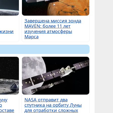
Завершена миссия зонда
MAVEN: более 11 лет
 жизни
изучения атмосферы
Марса
Луну
NASA отправит два
ю
спутника на орбиту Луны
оставе
для отработки сложных