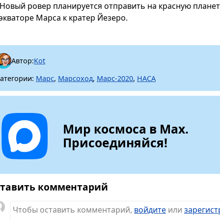
Новый ровер планируется отправить на красную планету 
 экваторе Марса к кратер Йезеро.
Автор:
Kot
атегории:
Марс
,
Марсоход
,
Марс-2020
,
НАСА
Мир космоса в Max.
Присоединяйся!
тавить комментарий
Чтобы оставить комментарий,
войдите
или
зарегист