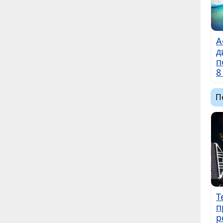
А
д
п
8
П
Т
п
р