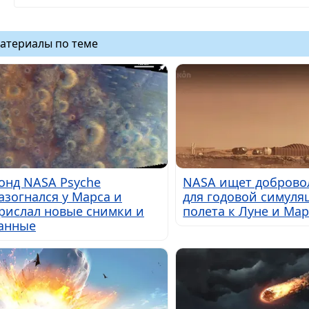
атериалы по теме
онд NASA Psyche
NASA ищет доброво
азогнался у Марса и
для годовой симуля
рислал новые снимки и
полета к Луне и Мар
анные