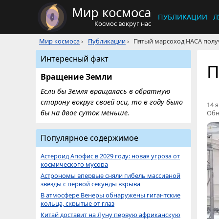
Мир космоса
ПУБЛИКАЦИИ
Л
Космос вокруг нас
Мир космоса
›
Публикации
›
Пятый марсоход НАСА полу
Интересный факт
П
Вращение Земли
Если бы Земля вращалась в обратную
сторону вокруг своей оси, то в году было
14 я
бы на двое суток меньше.
Обн
Популярное содержимое
Астероид Апофис в 2029 году: новая угроза от
космического мусора
Астрономы впервые сняли гибель массивной
звезды с первой секунды взрыва
В атмосфере Венеры обнаружены гигантские
кольца, скрытые от глаз
Китай доставит на Луну первую африканскую