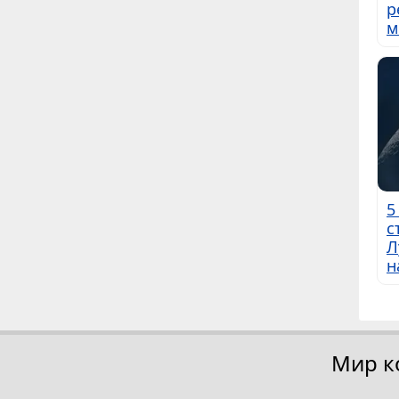
р
м
5
с
Л
н
Мир к