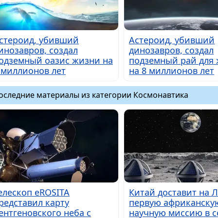
стероид, убивший
Астероид, убивший
инозавров, создал
динозавров, создал
одземный оазис жизни на
подземный рай для
 миллионов лет
на 8 миллионов лет
оследние материалы из категории Космонавтика
елескоп eROSITA
Китай доставит на 
редставил карту
первую африканску
ентгеновского неба с
научную миссию в с