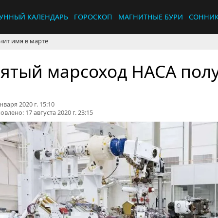
УННЫЙ КАЛЕНДАРЬ
ГОРОСКОП
МАГНИТНЫЕ БУРИ
СОННИ
чит имя в марте
ятый марсоход НАСА полу
нваря 2020 г. 15:10
овлено:
17 августа 2020 г. 23:15