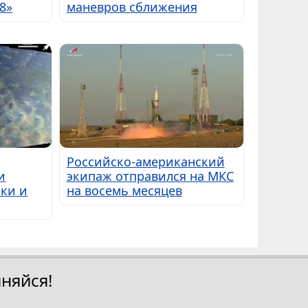
8»
маневров сближения
Российско-американский
и
экипаж отправился на МКС
ки и
на восемь месяцев
няйся!