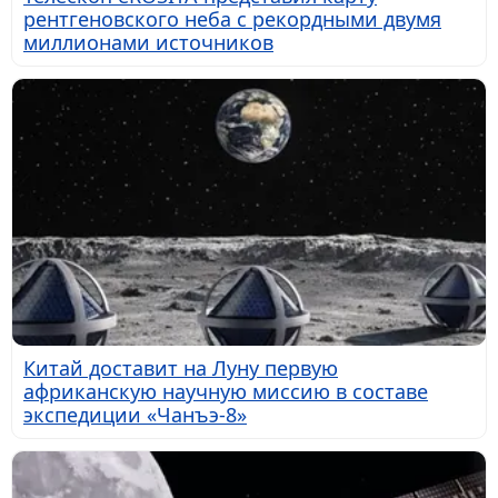
рентгеновского неба с рекордными двумя
миллионами источников
Китай доставит на Луну первую
африканскую научную миссию в составе
экспедиции «Чанъэ-8»