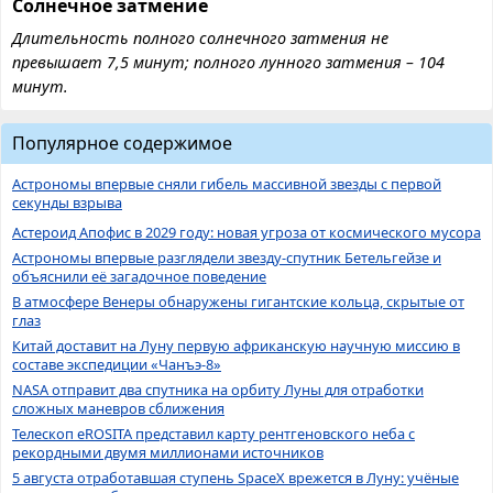
Солнечное затмение
Длительность полного солнечного затмения не
превышает 7,5 минут; полного лунного затмения – 104
минут.
Популярное содержимое
Астрономы впервые сняли гибель массивной звезды с первой
секунды взрыва
Астероид Апофис в 2029 году: новая угроза от космического мусора
Астрономы впервые разглядели звезду-спутник Бетельгейзе и
объяснили её загадочное поведение
В атмосфере Венеры обнаружены гигантские кольца, скрытые от
глаз
Китай доставит на Луну первую африканскую научную миссию в
составе экспедиции «Чанъэ-8»
NASA отправит два спутника на орбиту Луны для отработки
сложных маневров сближения
Телескоп eROSITA представил карту рентгеновского неба с
рекордными двумя миллионами источников
5 августа отработавшая ступень SpaceX врежется в Луну: учёные