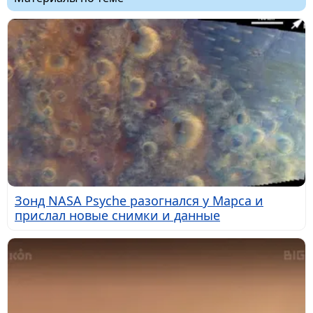
Зонд NASA Psyche разогнался у Марса и
прислал новые снимки и данные