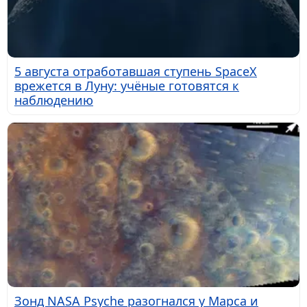
5 августа отработавшая ступень SpaceX
врежется в Луну: учёные готовятся к
наблюдению
Зонд NASA Psyche разогнался у Марса и