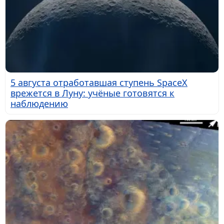
5 августа отработавшая ступень SpaceX
врежется в Луну: учёные готовятся к
наблюдению