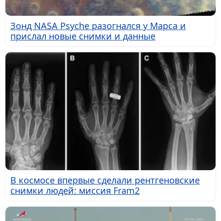
Зонд NASA Psyche разогнался у Марса и
прислал новые снимки и данные
В космосе впервые сделали рентгеновские
снимки людей: миссия Fram2