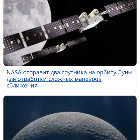
NASA отправит два спутника на орбиту Луны
для отработки сложных маневров
сближения