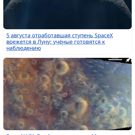
5 августа отработавшая ступень SpaceX
врежется в Луну: учёные готовятся к
наблюдению