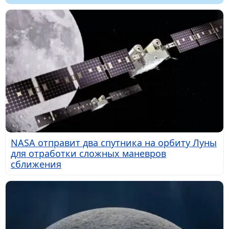
NASA отправит два спутника на орбиту Луны
для отработки сложных маневров
сближения