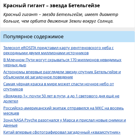
Красный гигант – звезда Бетельгейзе
Красный гигант – звезда Бетельгейзе, имеет диаметр
больше, чем орбита движения Земли вокруг Солнца.
Популярное содержимое
Телескоп eROSITA представил карту рентгеновского неба с
рекордными двумя миллионами источников
В Млечном Пути могут скрываться 170 миллионов невидимых
черных дыр
Астрономы впервые разглядели звезду-спутник Бетельгейзе и
объяснили её загадочное поведение
Самая чёрная краска в мире может спасти ночное небо от
спутников
«Вояджер-1»: почти 50 лет в пути, а до 1 светового дня ещё не
долетел
Российско-американский экипаж отправился на МКС на восемь
месяцев
Зонд NASA Psyche разогнался у Марса и прислал новые снимки и
данные
Китай впервые сфотографировал загадочный «квазиспутник»