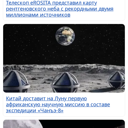
Телескоп eROSITA представил карту
рентгеновского неба с рекордными двумя
миллионами источников
Китай доставит на Луну первую
африканскую научную миссию в составе
экспедиции «Чанъэ-8»