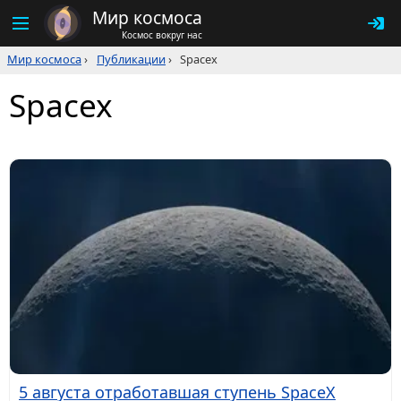
Мир космоса
Космос вокруг нас
Мир космоса
›
Публикации
›
Spacex
Spacex
5 августа отработавшая ступень SpaceX