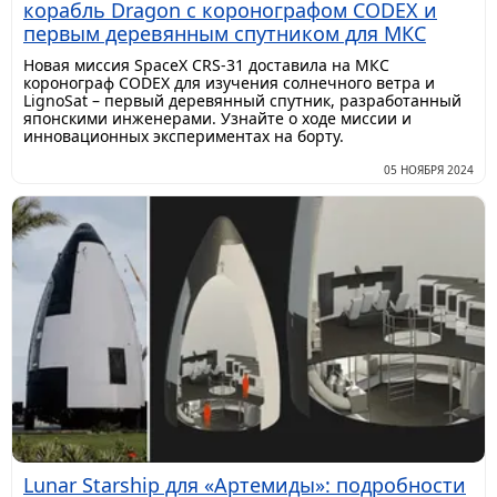
корабль Dragon с коронографом CODEX и
первым деревянным спутником для МКС
Новая миссия SpaceX CRS-31 доставила на МКС
коронограф CODEX для изучения солнечного ветра и
LignoSat – первый деревянный спутник, разработанный
японскими инженерами. Узнайте о ходе миссии и
инновационных экспериментах на борту.
05 НОЯБРЯ 2024
Lunar Starship для «Артемиды»: подробности