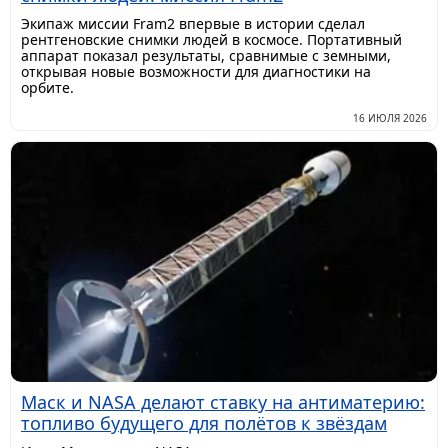
Экипаж миссии Fram2 впервые в истории сделал
рентгеновские снимки людей в космосе. Портативный
аппарат показал результаты, сравнимые с земными,
открывая новые возможности для диагностики на
орбите.
16 ИЮЛЯ 2026
Маск и NASA делают ставку на антиматерию:
топливо будущего для полётов к звёздам