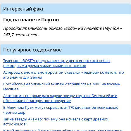
Интересный факт
Год на планете Плутон
Продолжительность одного «года» на планете Плутон –
247,7 земных лет.
Популярное содержимое
Телескоп eROSITA представил карту рентгеновского неба с
рекордными двумя миллионами источников
Астероид с аномальной орбитой оказался «темной» кометой: что
это значит для Земли
Российско-американский экипаж отправился на МКС на восемь
месяцев
Астрономы впервые разглядели звезду-спутник Бетельгейзе и
объяснили её загадочное поведение
В Млечном Пути могут скрываться 170 миллионов невидимых
черных дыр
Тайна звезды Акамар: почему она исчезла с карт древних
астрономов?
Китай доставит на Луну первую африканскую научную миссию в