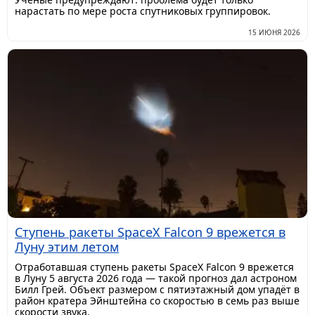
нарастать по мере роста спутниковых группировок.
15 ИЮНЯ 2026
Ступень ракеты SpaceX Falcon 9 врежется в
Луну этим летом
Отработавшая ступень ракеты SpaceX Falcon 9 врежется
в Луну 5 августа 2026 года — такой прогноз дал астроном
Билл Грей. Объект размером с пятиэтажный дом упадёт в
район кратера Эйнштейна со скоростью в семь раз выше
скорости звука.