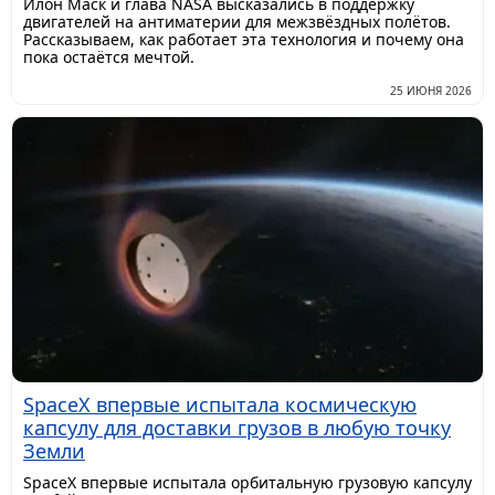
Илон Маск и глава NASA высказались в поддержку
двигателей на антиматерии для межзвёздных полётов.
Рассказываем, как работает эта технология и почему она
пока остаётся мечтой.
25 ИЮНЯ 2026
SpaceX впервые испытала космическую
капсулу для доставки грузов в любую точку
Земли
SpaceX впервые испытала орбитальную грузовую капсулу