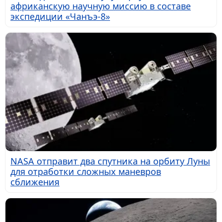
африканскую научную миссию в составе
экспедиции «Чанъэ-8»
NASA отправит два спутника на орбиту Луны
для отработки сложных маневров
сближения