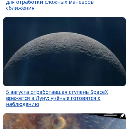
для отработки сложных маневров
сближения
5 августа отработавшая ступень SpaceX
врежется в Луну: учёные готовятся к
наблюдению