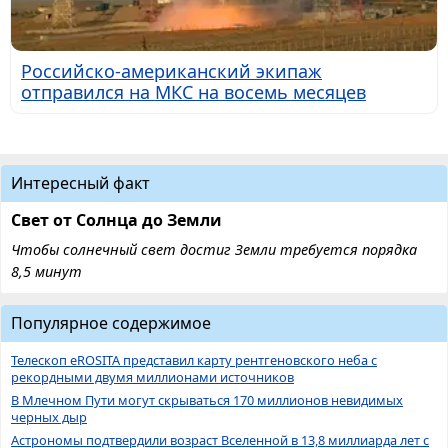
Российско-американский экипаж
отправился на МКС на восемь месяцев
Интересный факт
Свет от Солнца до Земли
Чтобы солнечный свет достиг Земли требуется порядка
8,5 минут
Популярное содержимое
Телескоп eROSITA представил карту рентгеновского неба с
рекордными двумя миллионами источников
В Млечном Пути могут скрываться 170 миллионов невидимых
черных дыр
Астрономы подтвердили возраст Вселенной в 13,8 миллиарда лет с