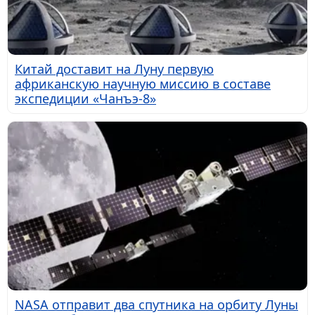
Китай доставит на Луну первую
африканскую научную миссию в составе
экспедиции «Чанъэ-8»
NASA отправит два спутника на орбиту Луны