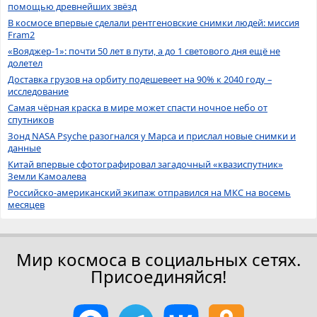
помощью древнейших звёзд
В космосе впервые сделали рентгеновские снимки людей: миссия
Fram2
«Вояджер-1»: почти 50 лет в пути, а до 1 светового дня ещё не
долетел
Доставка грузов на орбиту подешевеет на 90% к 2040 году –
исследование
Самая чёрная краска в мире может спасти ночное небо от
спутников
Зонд NASA Psyche разогнался у Марса и прислал новые снимки и
данные
Китай впервые сфотографировал загадочный «квазиспутник»
Земли Камоалева
Российско-американский экипаж отправился на МКС на восемь
месяцев
Мир космоса в социальных сетях.
Присоединяйся!