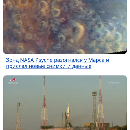
Зонд NASA Psyche разогнался у Марса и
прислал новые снимки и данные