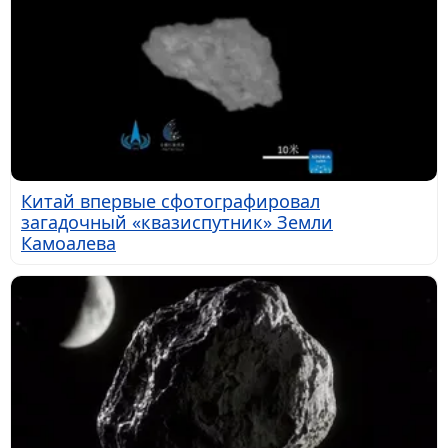
Китай впервые сфотографировал
загадочный «квазиспутник» Земли
Камоалева