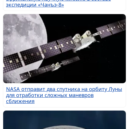
экспедиции «Чанъэ-8»
NASA отправит два спутника на орбиту Луны
для отработки сложных маневров
сближения