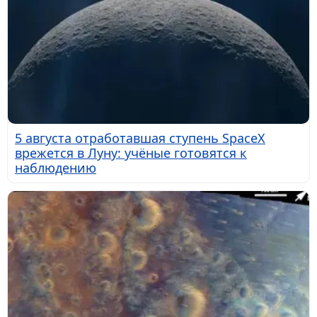
5 августа отработавшая ступень SpaceX
врежется в Луну: учёные готовятся к
наблюдению