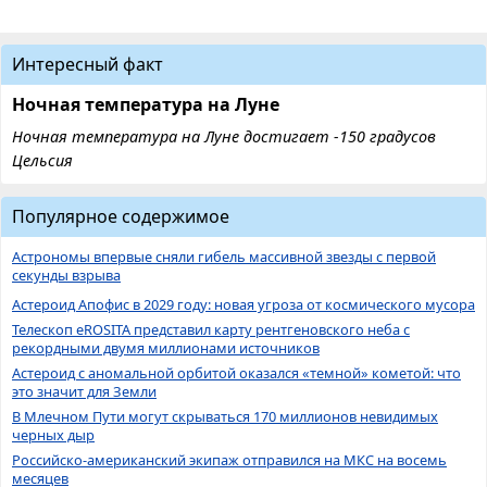
Интересный факт
Ночная температура на Луне
Ночная температура на Луне достигает -150 градусов
Цельсия
Популярное содержимое
Астрономы впервые сняли гибель массивной звезды с первой
секунды взрыва
Астероид Апофис в 2029 году: новая угроза от космического мусора
Телескоп eROSITA представил карту рентгеновского неба с
рекордными двумя миллионами источников
Астероид с аномальной орбитой оказался «темной» кометой: что
это значит для Земли
В Млечном Пути могут скрываться 170 миллионов невидимых
черных дыр
Российско-американский экипаж отправился на МКС на восемь
месяцев