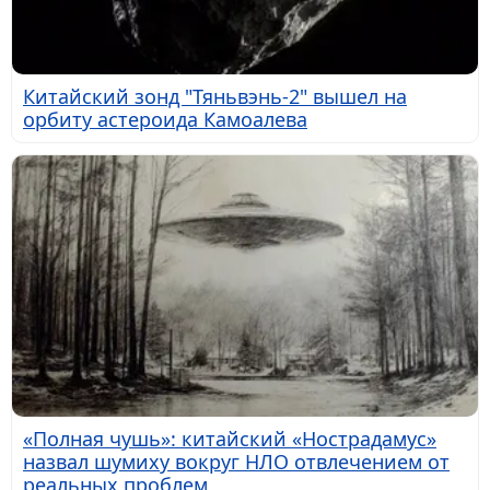
Китайский зонд "Тяньвэнь-2" вышел на
орбиту астероида Камоалева
«Полная чушь»: китайский «Нострадамус»
назвал шумиху вокруг НЛО отвлечением от
реальных проблем