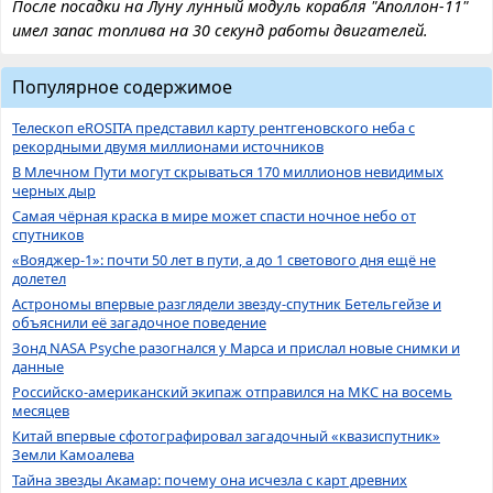
После посадки на Луну лунный модуль корабля "Аполлон-11"
имел запас топлива на 30 секунд работы двигателей.
Популярное содержимое
Телескоп eROSITA представил карту рентгеновского неба с
рекордными двумя миллионами источников
В Млечном Пути могут скрываться 170 миллионов невидимых
черных дыр
Самая чёрная краска в мире может спасти ночное небо от
спутников
«Вояджер-1»: почти 50 лет в пути, а до 1 светового дня ещё не
долетел
Астрономы впервые разглядели звезду-спутник Бетельгейзе и
объяснили её загадочное поведение
Зонд NASA Psyche разогнался у Марса и прислал новые снимки и
данные
Российско-американский экипаж отправился на МКС на восемь
месяцев
Китай впервые сфотографировал загадочный «квазиспутник»
Земли Камоалева
Тайна звезды Акамар: почему она исчезла с карт древних