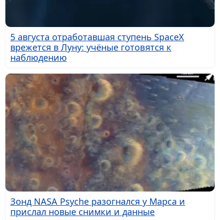
5 августа отработавшая ступень SpaceX
врежется в Луну: учёные готовятся к
наблюдению
Зонд NASA Psyche разогнался у Марса и
прислал новые снимки и данные