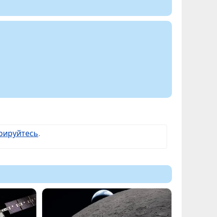
рируйтесь
.