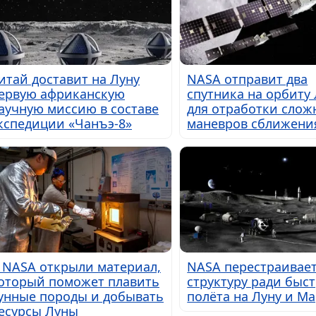
итай доставит на Луну
NASA отправит два
ервую африканскую
спутника на орбиту
аучную миссию в составе
для отработки слож
кспедиции «Чанъэ-8»
маневров сближени
 NASA открыли материал,
NASA перестраивае
оторый поможет плавить
структуру ради быс
унные породы и добывать
полёта на Луну и М
есурсы Луны