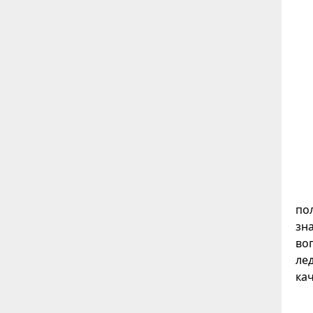
по
зн
во
ле
ка