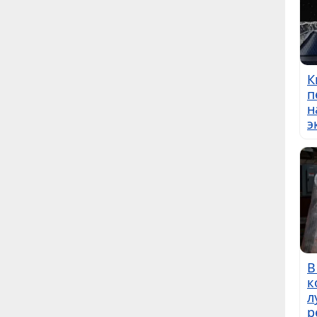
К
п
н
э
В
к
л
р