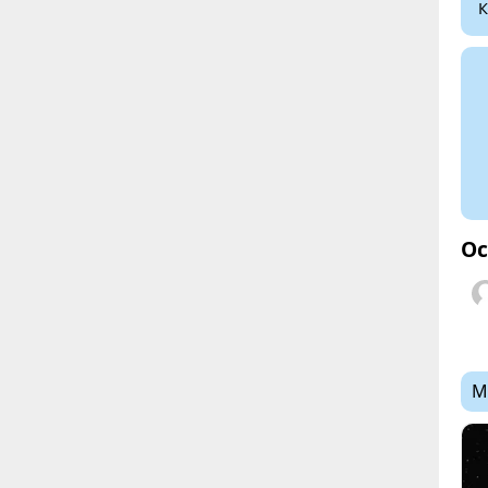
К
Ос
М