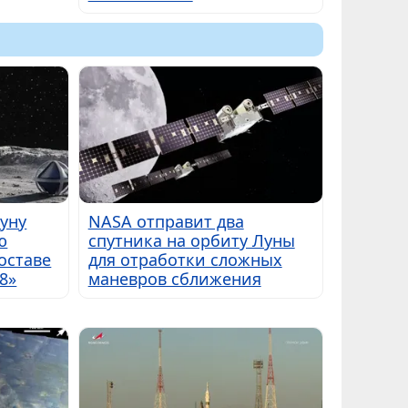
Луну
NASA отправит два
ю
спутника на орбиту Луны
оставе
для отработки сложных
8»
маневров сближения