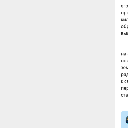
ег
пр
ки
об
вы
на
но
зе
ра
к 
пе
ст