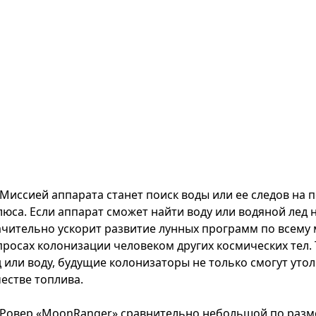
Миссией аппарата станет поиск воды или ее следов на 
люса. Если аппарат сможет найти воду или водяной лед 
ачительно ускорит развитие лунных программ по всему 
просах колонизации человеком других космических тел. 
д или воду, будущие колонизаторы не только смогут утол
честве топлива.
Ровер «MoonRanger» сравнительно небольшой по разме