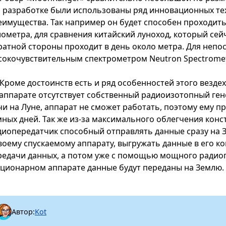
о разработке были использованы ряд инновационных те
еимущества. Так например он будет способен проходить 
лометра, для сравнения китайский луноход, который сей
ратной стороны проходит в день около метра. Для непо
сокочувствительным спектрометром Neutron Spectromet
Кроме достоинств есть и ряд особенностей этого везде
 аппарате отсутствует собственный радиоизотопный гене
чи на Луне, аппарат не сможет работать, поэтому ему п
мных дней. Так же из-за максимального облегчения конс
диопередатчик способный отправлять данные сразу на 
своему спускаемому аппарату, выгружать данные в его 
редачи данных, а потом уже с помощью мощного радио
ационарном аппарате данные будут переданы на Землю.
Автор:
Kot