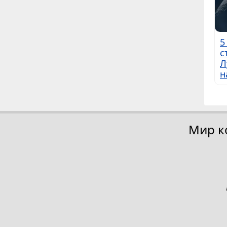
5
с
Л
н
Мир к