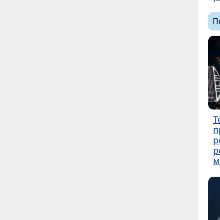
П
Т
п
р
р
м