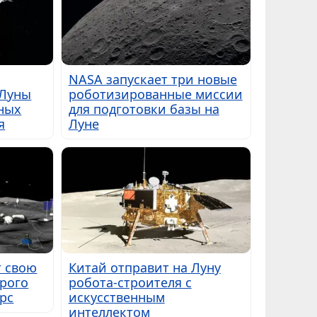
NASA запускает три новые
 Луны
роботизированные миссии
ных
для подготовки базы на
я
Луне
т свою
Китай отправит на Луну
трого
робота-строителя с
арс
искусственным
интеллектом