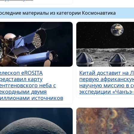
оследние материалы из категории Космонавтика
елескоп eROSITA
Китай доставит на 
редставил карту
первую африканску
ентгеновского неба с
научную миссию в с
екордными двумя
экспедиции «Чанъэ-
иллионами источников