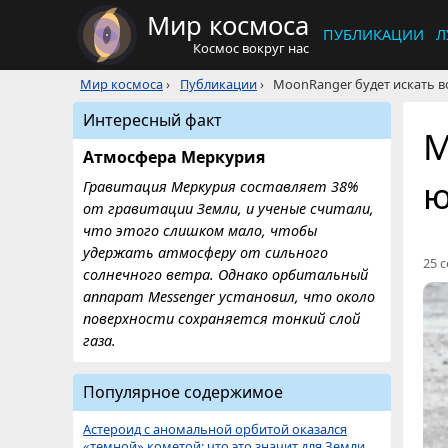
Мир космоса
ПУБЛИКАЦИИ
Л
Космос вокруг нас
Мир космоса
›
Публикации
›
MoonRanger будет искать в
Интересный факт
M
Атмосфера Меркурия
ю
Гравитация Меркурия составляет 38%
от гравитации Земли, и ученые считали,
что этого слишком мало, чтобы
удержать атмосферу от сильного
25 с
солнечного ветра. Однако орбитальный
аппарат Messenger установил, что около
поверхности сохраняется тонкий слой
газа.
Популярное содержимое
Астероид с аномальной орбитой оказался
«темной» кометой: что это значит для Земли