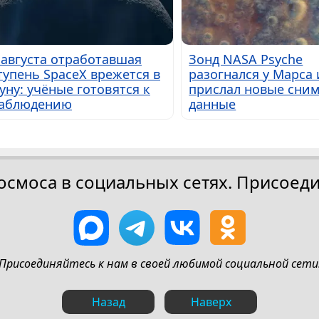
 августа отработавшая
Зонд NASA Psyche
тупень SpaceX врежется в
разогнался у Марса 
уну: учёные готовятся к
прислал новые сним
аблюдению
данные
осмоса в социальных сетях. Присоеди
Присоединяйтесь к нам в своей любимой социальной сети
Назад
Наверх