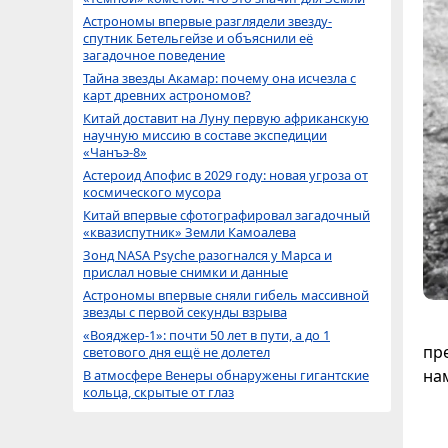
Астрономы впервые разглядели звезду-
спутник Бетельгейзе и объяснили её
загадочное поведение
Тайна звезды Акамар: почему она исчезла с
карт древних астрономов?
Китай доставит на Луну первую африканскую
научную миссию в составе экспедиции
«Чанъэ-8»
Астероид Апофис в 2029 году: новая угроза от
космического мусора
Китай впервые сфотографировал загадочный
«квазиспутник» Земли Камоалева
Зонд NASA Psyche разогнался у Марса и
прислал новые снимки и данные
Астрономы впервые сняли гибель массивной
звезды с первой секунды взрыва
«Вояджер-1»: почти 50 лет в пути, а до 1
пр
светового дня ещё не долетел
на
В атмосфере Венеры обнаружены гигантские
кольца, скрытые от глаз