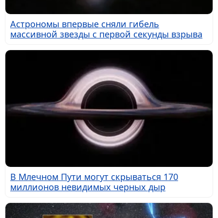
Астрономы впервые сняли гибель
массивной звезды с первой секунды взрыва
В Млечном Пути могут скрываться 170
миллионов невидимых черных дыр