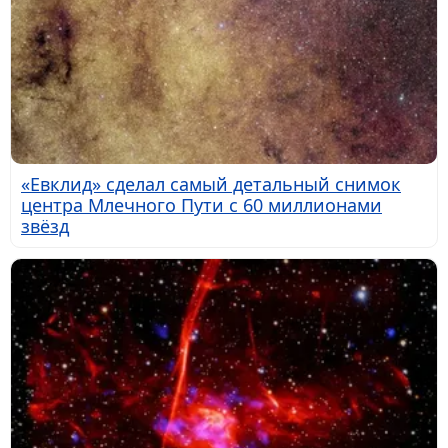
«Евклид» сделал самый детальный снимок
центра Млечного Пути с 60 миллионами
звёзд