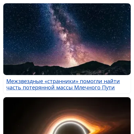
Межзвездные «странники» помогли найти
часть потерянной массы Млечного Пути