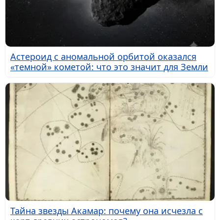
Астероид с аномальной орбитой оказался
«темной» кометой: что это значит для Земли
Тайна звезды Акамар: почему она исчезла с