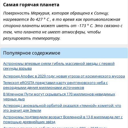
Самая горячая планета
Поверхность Меркурия, которая обращена к Солнцу,
нагревается до 427 ° C , в то время как противоположная
сторона планеты может иметь от -173 ° С. Это связано с
тем, что планета не имеет атмосферы, чтобы
регулировать температуру.
Популярное содержимое
Астрономы впервые сняли гибель массивной звезды с первой
секунды взрыва
Астероид Апофис в 2029 году: новая угроза от космического мусора
Телескоп eROSITA представил карту рентгеновского неба с
рекордными двумя миллионами источников
В Млечном Пути могут скрываться 170 миллионов невидимых
черных дыр
Астероид с аномальной орбитой оказался «темной» кометой: что
это значит для Земли
Астрономы подтвердили возраст Вселенной в 13,8 миллиарда лет с
помощью древнейших звёзд