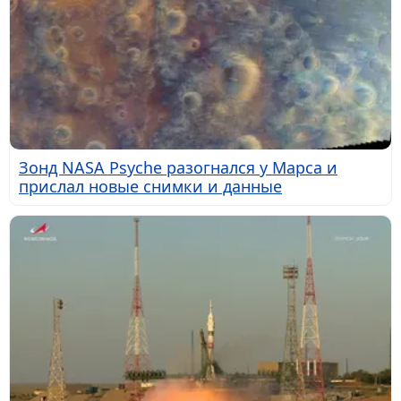
Зонд NASA Psyche разогнался у Марса и
прислал новые снимки и данные