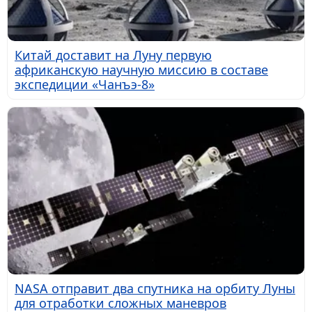
Китай доставит на Луну первую
африканскую научную миссию в составе
экспедиции «Чанъэ-8»
NASA отправит два спутника на орбиту Луны
для отработки сложных маневров