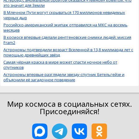
Астероид с аномальной орбитой оказался «темной» кометой: что
это значит для Земли
В Млечном Пути могут скрываться 170 миллионов невидимых
черных дыр
Российско-американский экипаж отправился на МКС на восемь
месяцев
В космосе впервые сделали рентгеновские снимки людей: миссия
Fram2
Астрономы подтвердили возраст Вселенной в 13,8 миллиарда лет с
помощью древнейших звёзд
Самая чёрная краска в мире может спасти ночное небо от
спутников
Астрономы впервые разглядели звезду-спутник Бетельгейзе и
объяснили её загадочное поведение
Мир космоса в социальных сетях.
Присоединяйся!