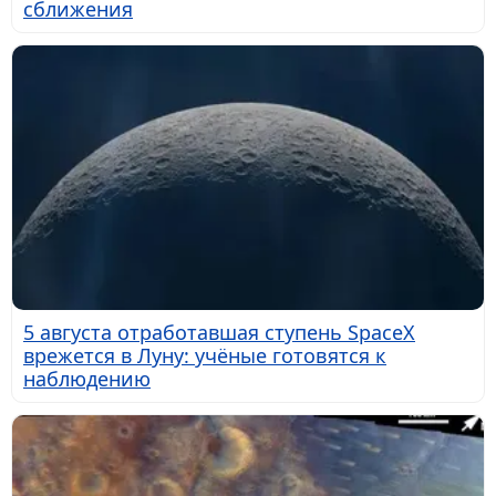
сближения
5 августа отработавшая ступень SpaceX
врежется в Луну: учёные готовятся к
наблюдению