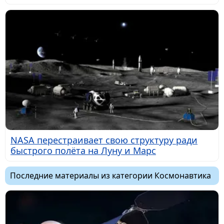
NASA перестраивает свою структуру ради
быстрого полёта на Луну и Марс
Последние материалы из категории Космонавтика