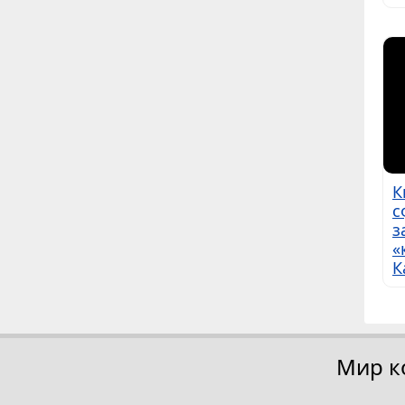
К
с
з
«
К
Мир к