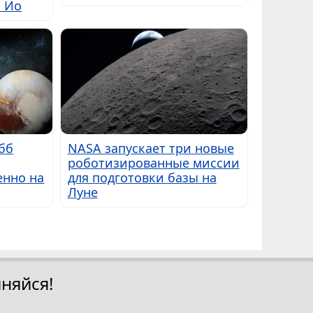
ы Ио
бб
NASA запускает три новые
роботизированные миссии
енно на
для подготовки базы на
Луне
няйся!