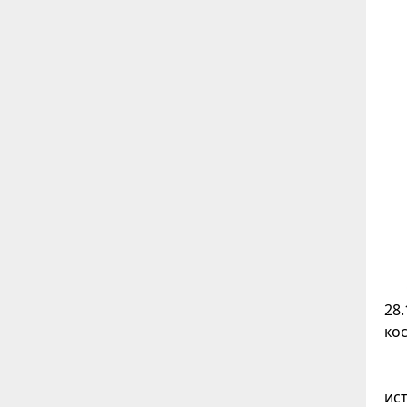
28
ко
ис