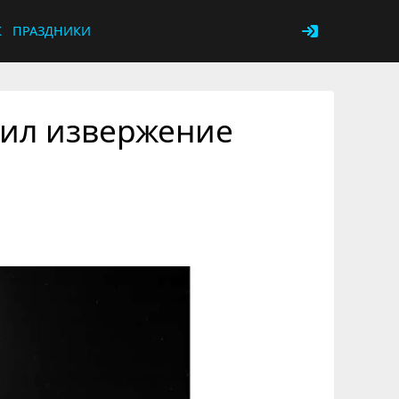
К
ПРАЗДНИКИ
лил извержение