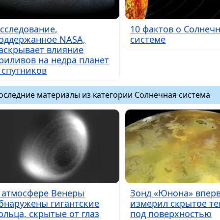
сследование,
10 фактов о Солнеч
оддержанное NASA,
системе
аскрывает влияние
риливов на недра планет
 спутников
оследние материалы из категории Солнечная система
 атмосфере Венеры
Зонд «Юнона» впер
бнаружены гигантские
измерил скрытое те
ольца, скрытые от глаз
под поверхностью