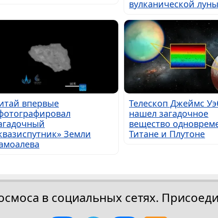
вулканической лун
итай впервые
Телескоп Джеймс Уэ
фотографировал
нашел загадочное
агадочный
вещество одноврем
квазиспутник» Земли
Титане и Плутоне
амоалева
осмоса в социальных сетях. Присоеди