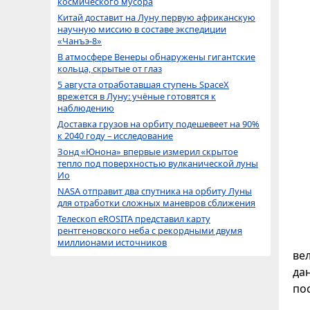
космического мусора
Китай доставит на Луну первую африканскую
научную миссию в составе экспедиции
«Чанъэ-8»
В атмосфере Венеры обнаружены гигантские
кольца, скрытые от глаз
5 августа отработавшая ступень SpaceX
врежется в Луну: учёные готовятся к
наблюдению
Доставка грузов на орбиту подешевеет на 90%
к 2040 году – исследование
Зонд «Юнона» впервые измерил скрытое
тепло под поверхностью вулканической луны
Ио
NASA отправит два спутника на орбиту Луны
для отработки сложных маневров сближения
Телескоп eROSITA представил карту
рентгеновского неба с рекордными двумя
миллионами источников
ве
да
по