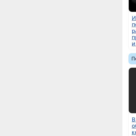
И
п
р
п
и
П
В
о
к