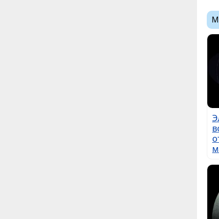
М
Э
в
о
м