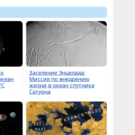
ых
Заселение Энцелада:
океан
Миссия по внедрению
°C
жизни в океан спутника
Сатурна