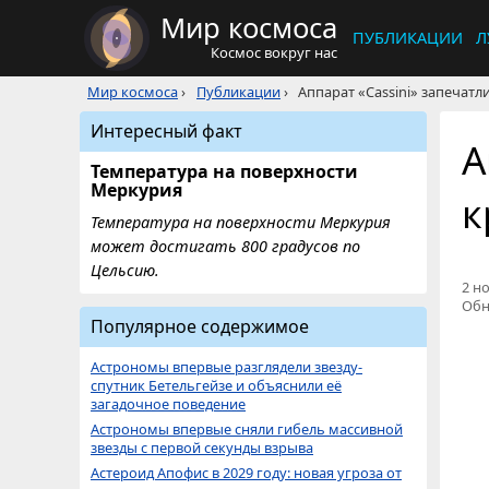
Мир космоса
ПУБЛИКАЦИИ
Л
Космос вокруг нас
Мир космоса
›
Публикации
›
Аппарат «Cassini» запечат
Интересный факт
А
Температура на поверхности
Меркурия
к
Температура на поверхности Меркурия
может достигать 800 градусов по
Цельсию.
2 но
Обн
Популярное содержимое
Астрономы впервые разглядели звезду-
спутник Бетельгейзе и объяснили её
загадочное поведение
Астрономы впервые сняли гибель массивной
звезды с первой секунды взрыва
Астероид Апофис в 2029 году: новая угроза от