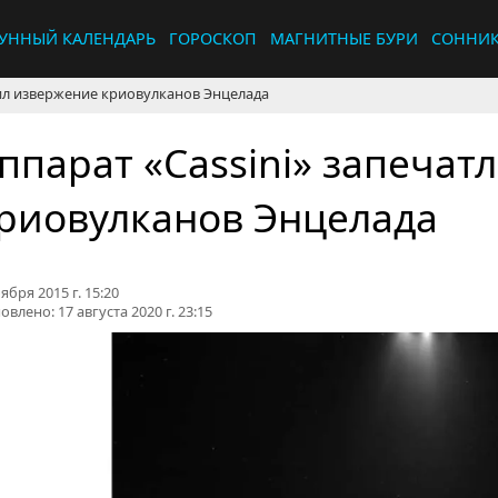
УННЫЙ КАЛЕНДАРЬ
ГОРОСКОП
МАГНИТНЫЕ БУРИ
СОННИ
лил извержение криовулканов Энцелада
ппарат «Cassini» запечат
риовулканов Энцелада
ября 2015 г. 15:20
овлено:
17 августа 2020 г. 23:15