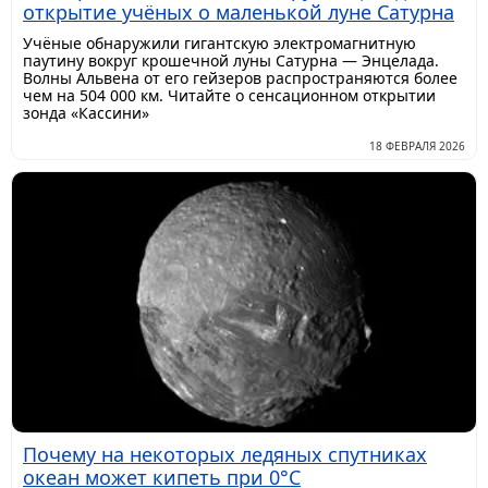
открытие учёных о маленькой луне Сатурна
Учёные обнаружили гигантскую электромагнитную
паутину вокруг крошечной луны Сатурна — Энцелада.
Волны Альвена от его гейзеров распространяются более
чем на 504 000 км. Читайте о сенсационном открытии
зонда «Кассини»
18 ФЕВРАЛЯ 2026
Почему на некоторых ледяных спутниках
океан может кипеть при 0°C