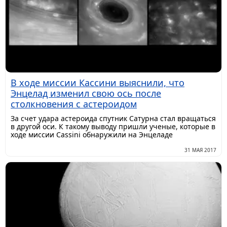
В ходе миссии Кассини выяснили, что
Энцелад изменил свою ось после
столкновения с астероидом
За счет удара астероида спутник Сатурна стал вращаться
в другой оси. К такому выводу пришли ученые, которые в
ходе миссии Cassini обнаружили на Энцеладе
31 МАЯ 2017