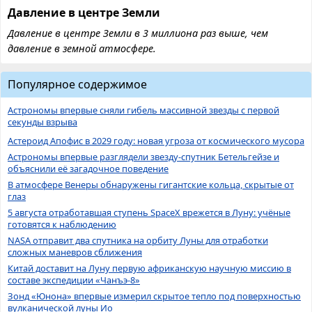
Давление в центре Земли
Давление в центре Земли в 3 миллиона раз выше, чем
давление в земной атмосфере.
Популярное содержимое
Астрономы впервые сняли гибель массивной звезды с первой
секунды взрыва
Астероид Апофис в 2029 году: новая угроза от космического мусора
Астрономы впервые разглядели звезду-спутник Бетельгейзе и
объяснили её загадочное поведение
В атмосфере Венеры обнаружены гигантские кольца, скрытые от
глаз
5 августа отработавшая ступень SpaceX врежется в Луну: учёные
готовятся к наблюдению
NASA отправит два спутника на орбиту Луны для отработки
сложных маневров сближения
Китай доставит на Луну первую африканскую научную миссию в
составе экспедиции «Чанъэ-8»
Зонд «Юнона» впервые измерил скрытое тепло под поверхностью
вулканической луны Ио