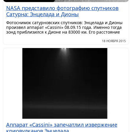
NASA представило фотографию спутников
Сатурна: Энцелада и Дионы
Фотоснимок сатурновских спутников: Энцелада и Дионы
произвел аппарат «Cassini» 08.09.15 года. Именно тогда
зонд приблизился к Дионе на 83000 км. Его расстояние
18 НОЯБРЯ 2015
Аппарат «Cassini» запечатлил извержение
криовулканов Энцелада