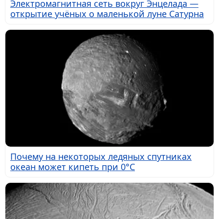
Электромагнитная сеть вокруг Энцелада —
открытие учёных о маленькой луне Сатурна
Почему на некоторых ледяных спутниках
океан может кипеть при 0°C