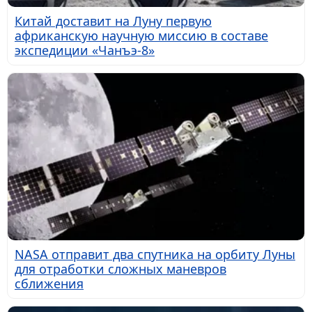
Китай доставит на Луну первую
африканскую научную миссию в составе
экспедиции «Чанъэ-8»
NASA отправит два спутника на орбиту Луны
для отработки сложных маневров
сближения