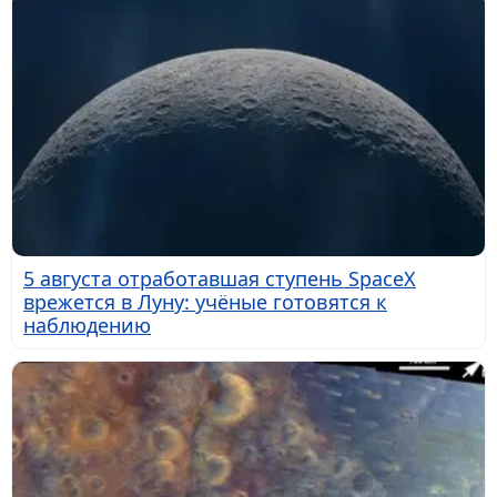
5 августа отработавшая ступень SpaceX
врежется в Луну: учёные готовятся к
наблюдению