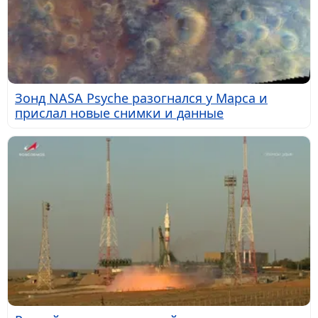
Зонд NASA Psyche разогнался у Марса и
прислал новые снимки и данные