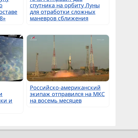
ю
спутника на орбиту Луны
оставе
для отработки сложных
8»
маневров сближения
Российско-американский
и
экипаж отправился на МКС
ки и
на восемь месяцев