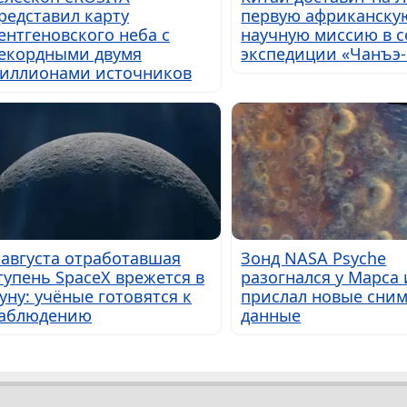
редставил карту
первую африканску
ентгеновского неба с
научную миссию в с
екордными двумя
экспедиции «Чанъэ-
иллионами источников
 августа отработавшая
Зонд NASA Psyche
тупень SpaceX врежется в
разогнался у Марса 
уну: учёные готовятся к
прислал новые сним
аблюдению
данные