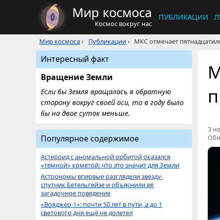
Мир космоса
ПУБЛИКАЦИИ
Л
Космос вокруг нас
Мир космоса
›
Публикации
›
МКС отмечает пятнадцатиле
Интересный факт
М
Вращение Земли
п
Если бы Земля вращалась в обратную
сторону вокруг своей оси, то в году было
бы на двое суток меньше.
3 но
Популярное содержимое
Обн
Астероид с аномальной орбитой оказался
«темной» кометой: что это значит для Земли
Астрономы впервые разглядели звезду-
спутник Бетельгейзе и объяснили её
загадочное поведение
«Вояджер-1»: почти 50 лет в пути, а до 1
светового дня ещё не долетел