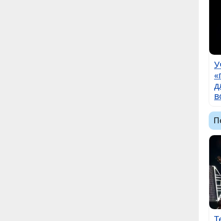
У
«
д
в
П
Т