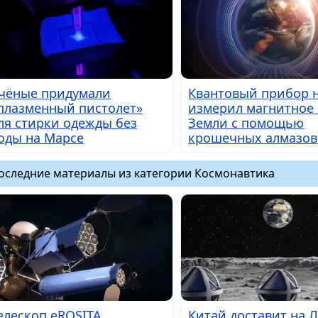
чёные придумали
Квантовый прибор 
плазменный пистолет»
измерил магнитное
ля стирки одежды без
Земли с помощью
оды на Марсе
крошечных алмазов
оследние материалы из категории Космонавтика
елескоп eROSITA
Китай доставит на 