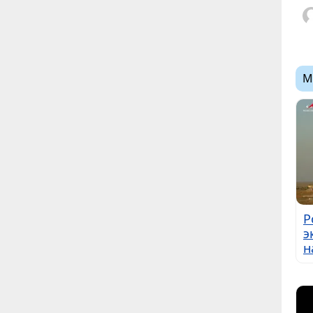
М
Р
э
н