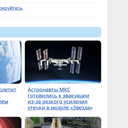
рируйтесь
.
полетит
Астронавты МКС
с
готовились к эвакуации
лём
из-за резкого усиления
утечки в модуле «Звезда»