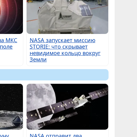
на МКС
NASA запускает миссию
 поле
STORIE: что скрывает
невидимое кольцо вокруг
Земли
Луну
NASA отправит два