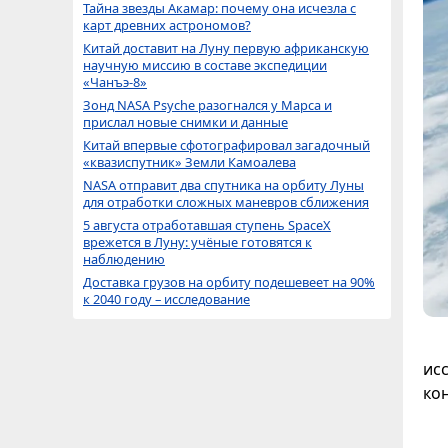
Тайна звезды Акамар: почему она исчезла с
карт древних астрономов?
Китай доставит на Луну первую африканскую
научную миссию в составе экспедиции
«Чанъэ-8»
Зонд NASA Psyche разогнался у Марса и
прислал новые снимки и данные
Китай впервые сфотографировал загадочный
«квазиспутник» Земли Камоалева
NASA отправит два спутника на орбиту Луны
для отработки сложных маневров сближения
5 августа отработавшая ступень SpaceX
врежется в Луну: учёные готовятся к
наблюдению
Доставка грузов на орбиту подешевеет на 90%
к 2040 году – исследование
ис
ко