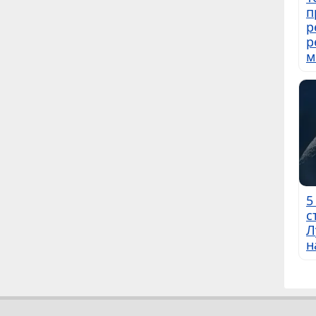
п
р
р
м
5
с
Л
н