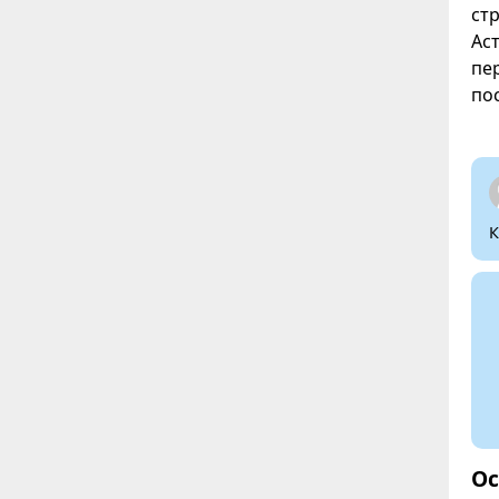
ст
Ас
пе
по
К
Ос