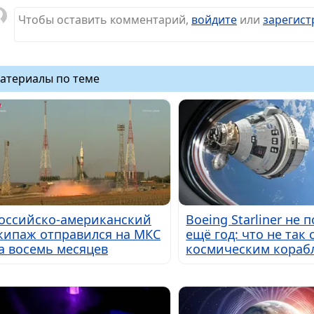
Чтобы оставить комментарий,
войдите
или
зарегист
атериалы по теме
оссийско-американский
Boeing Starliner не 
кипаж отправился на МКС
ещё год: что не так 
а восемь месяцев
космическим кораб