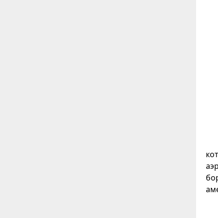
кот
аэ
бор
ам