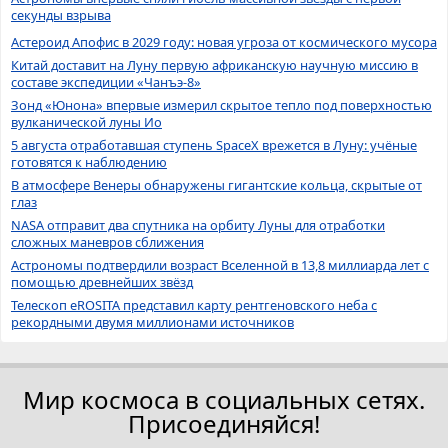
секунды взрыва
Астероид Апофис в 2029 году: новая угроза от космического мусора
Китай доставит на Луну первую африканскую научную миссию в
составе экспедиции «Чанъэ-8»
Зонд «Юнона» впервые измерил скрытое тепло под поверхностью
вулканической луны Ио
5 августа отработавшая ступень SpaceX врежется в Луну: учёные
готовятся к наблюдению
В атмосфере Венеры обнаружены гигантские кольца, скрытые от
глаз
NASA отправит два спутника на орбиту Луны для отработки
сложных маневров сближения
Астрономы подтвердили возраст Вселенной в 13,8 миллиарда лет с
помощью древнейших звёзд
Телескоп eROSITA представил карту рентгеновского неба с
рекордными двумя миллионами источников
Мир космоса в социальных сетях.
Присоединяйся!