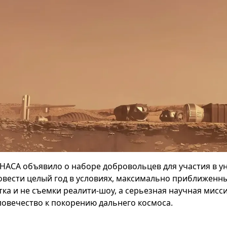
НАСА объявило о наборе добровольцев для участия в у
овести целый год в условиях, максимально приближенных
тка и не съемки реалити-шоу, а серьезная научная мисс
ловечество к покорению дальнего космоса.