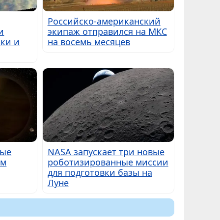
Российско-американский
и
экипаж отправился на МКС
ки и
на восемь месяцев
вые
NASA запускает три новые
ым
роботизированные миссии
для подготовки базы на
Луне