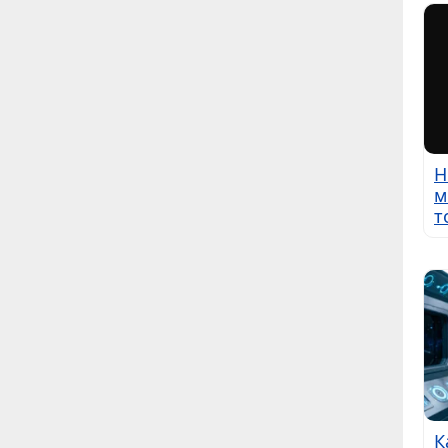
Н
м
т
К