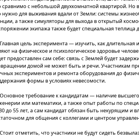
о сравнимо с небольшой двухкомнатной квартирой. Но в 
о нужно для выживания вдали от Земли: системы жизнео
анции, а также симуляторы для выхода в открытый косм
споряжении экипажа также будет специальная теплица 
Главная цель эксперимента — изучить, как длительная 
ияют на физическое и психологическое здоровье челове
ет предоставлен сам себе: связь с Землей будет задержи
звращении домой не может быть и речи. Участникам пр
учных экспериментов и ремонта оборудования до физич
ддержания формы в условиях невесомости.
Основное требование к кандидатам — наличие высшего 
женерии или математики, а также опыт работы по специ
 30 до 55 лет, а сам кандидат обязан быть некурящим и 
статочном для общения с коллегами и центром управлен
Стоит отметить, что участники не будут сидеть безвыла