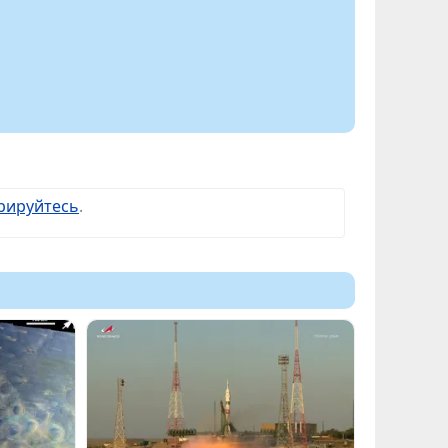
рируйтесь
.