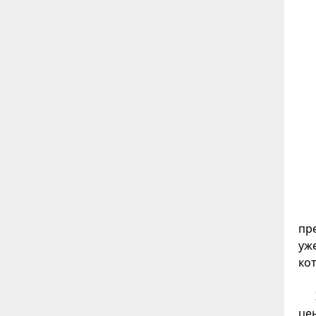
пр
уж
ко
це