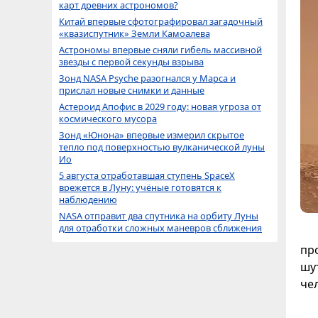
карт древних астрономов?
Китай впервые сфотографировал загадочный
«квазиспутник» Земли Камоалева
Астрономы впервые сняли гибель массивной
звезды с первой секунды взрыва
Зонд NASA Psyche разогнался у Марса и
прислал новые снимки и данные
Астероид Апофис в 2029 году: новая угроза от
космического мусора
Зонд «Юнона» впервые измерил скрытое
тепло под поверхностью вулканической луны
Ио
5 августа отработавшая ступень SpaceX
врежется в Луну: учёные готовятся к
наблюдению
NASA отправит два спутника на орбиту Луны
для отработки сложных маневров сближения
пр
шу
че