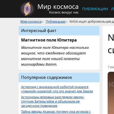
Мир космоса
ПУБЛИКАЦИИ
Л
Космос вокруг нас
Мир космоса
›
Публикации
›
NASA ищет добровольцев дл
Интересный факт
N
Магнитное поле Юпитера
с
Магнитное поле Юпитера настолько
мощное, что ежедневно обогащает
магнитное поле нашей планеты
миллиардами Ватт.
7 ию
Популярное содержимое
Астероид с аномальной орбитой оказался
«темной» кометой: что это значит для Земли
Астрономы впервые разглядели звезду-
спутник Бетельгейзе и объяснили её
загадочное поведение
Тайна звезды Акамар: почему она исчезла с