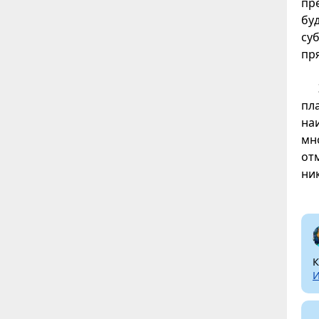
пр
бу
су
пр
пл
на
мн
от
ни
К
И