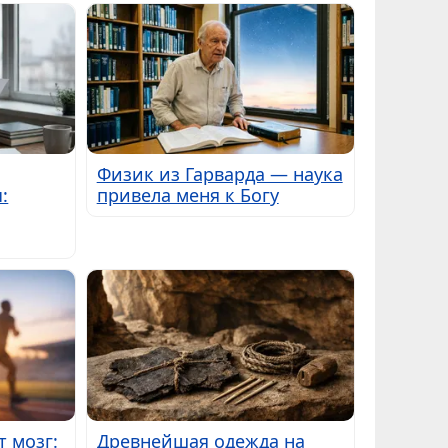
Физик из Гарварда — наука
:
привела меня к Богу
т мозг:
Древнейшая одежда на