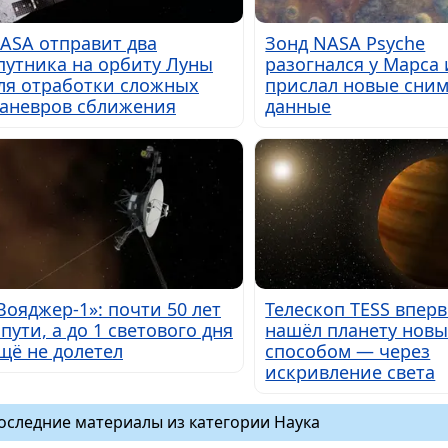
ASA отправит два
Зонд NASA Psyche
путника на орбиту Луны
разогнался у Марса 
ля отработки сложных
прислал новые сним
аневров сближения
данные
Вояджер-1»: почти 50 лет
Телескоп TESS впер
 пути, а до 1 светового дня
нашёл планету нов
щё не долетел
способом — через
искривление света
оследние материалы из категории Наука