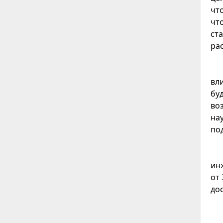
чт
чт
ст
ра
вл
буд
во
на
по
ин
от
до