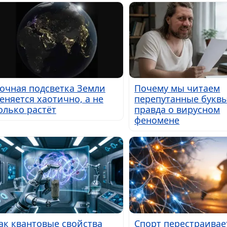
очная подсветка Земли
Почему мы читаем
еняется хаотично, а не
перепутанные буквы
олько растёт
правда о вирусном
феномене
ак квантовые свойства
Спорт перестраивае