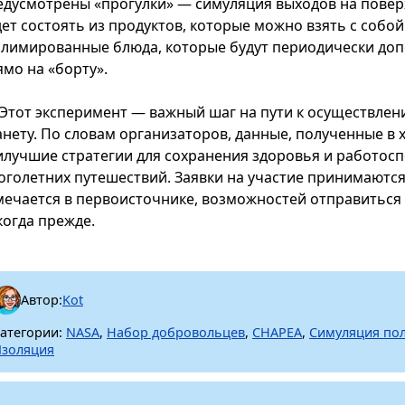
едусмотрены «прогулки» — симуляция выходов на повер
дет состоять из продуктов, которые можно взять с собо
блимированные блюда, которые будут периодически до
ямо на «борту».
Этот эксперимент — важный шаг на пути к осуществлен
анету. По словам организаторов, данные, полученные в 
илучшие стратегии для сохранения здоровья и работос
оголетних путешествий. Заявки на участие принимаются
мечается в первоисточнике, возможностей отправиться 
когда прежде.
Автор:
Kot
атегории:
NASA
,
Набор добровольцев
,
CHAPEA
,
Симуляция пол
золяция