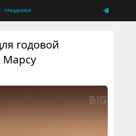
К
ПРАЗДНИКИ
ля годовой
и Марсу