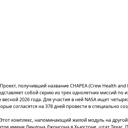
Проект, получивший название CHAPEA (Crew Health and P
едставляет собой серию из трех однолетних миссий по и
е весной 2026 года. Для участия в ней NASA ищет четыр
торые согласятся на 378 дней провести в специально со
Этот комплекс, напоминающий жилой модуль на другой
нтре имени Линдона Джонсона в Хьюстоне, штат Техас. 