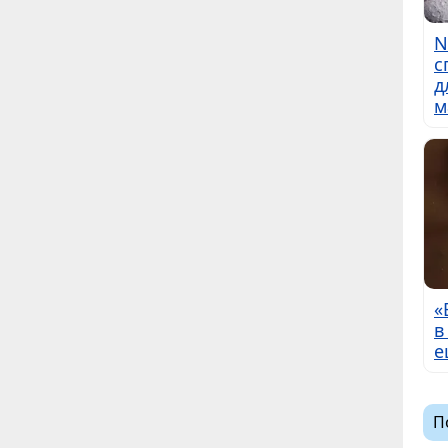
N
с
д
м
«
в
е
П