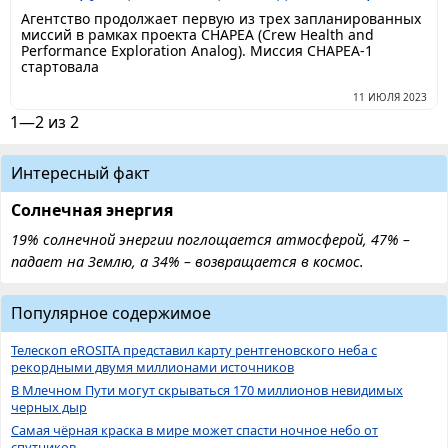
Агентство продолжает первую из трех запланированных
миссий в рамках проекта CHAPEA (Crew Health and
Performance Exploration Analog). Миссия CHAPEA-1
стартовала
11 ИЮЛЯ 2023
1—2 из 2
Интересный факт
Солнечная энергия
19% солнечной энергии поглощается атмосферой, 47% –
падает на Землю, а 34% – возвращается в космос.
Популярное содержимое
Телескоп eROSITA представил карту рентгеновского неба с
рекордными двумя миллионами источников
В Млечном Пути могут скрываться 170 миллионов невидимых
черных дыр
Самая чёрная краска в мире может спасти ночное небо от
спутников