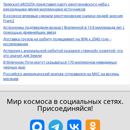
Телескоп eROSITA представил карту рентгеновского неба с
рекордными двумя миллионами источников
В космосе впервые сделали рентгеновские снимки людей: миссия
Fram2
Астрономы подтвердили возраст Вселенной в 13,8 миллиарда лет с
помощью древнейших звёзд
Доставка грузов на орбиту подешевеет на 90% к 2040 году –
исследование
Астероид с аномальной орбитой оказался «темной» кометой: что
это значит для Земли
В Млечном Пути могут скрываться 170 миллионов невидимых
черных дыр
Российско-американский экипаж отправился на МКС на восемь
месяцев
Мир космоса в социальных сетях.
Присоединяйся!