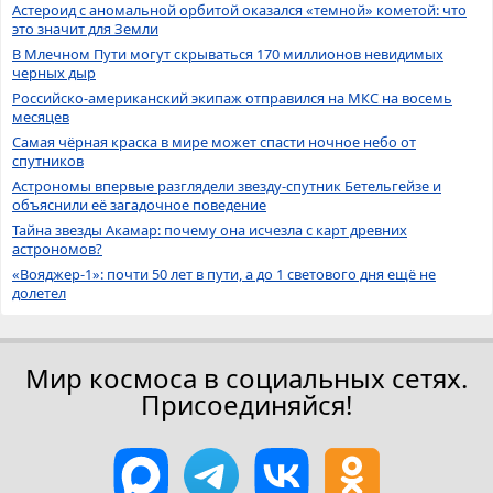
Астероид с аномальной орбитой оказался «темной» кометой: что
это значит для Земли
В Млечном Пути могут скрываться 170 миллионов невидимых
черных дыр
Российско-американский экипаж отправился на МКС на восемь
месяцев
Самая чёрная краска в мире может спасти ночное небо от
спутников
Астрономы впервые разглядели звезду-спутник Бетельгейзе и
объяснили её загадочное поведение
Тайна звезды Акамар: почему она исчезла с карт древних
астрономов?
«Вояджер-1»: почти 50 лет в пути, а до 1 светового дня ещё не
долетел
Мир космоса в социальных сетях.
Присоединяйся!