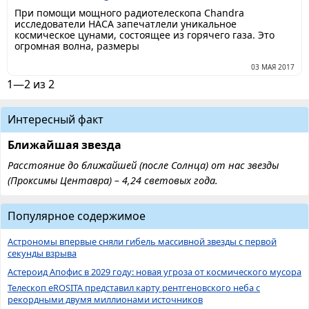
При помощи мощного радиотелескопа Chandra
исследователи НАСА запечатлели уникальное
космическое цунами, состоящее из горячего газа. Это
огромная волна, размеры
03 МАЯ 2017
1—2 из 2
Интересный факт
Ближайшая звезда
Расстояние до ближайшей (после Солнца) от нас звезды
(Проксимы Центавра) – 4,24 световых года.
Популярное содержимое
Астрономы впервые сняли гибель массивной звезды с первой
секунды взрыва
Астероид Апофис в 2029 году: новая угроза от космического мусора
Телескоп eROSITA представил карту рентгеновского неба с
рекордными двумя миллионами источников