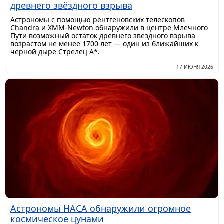
древнего звёздного взрыва
Астрономы с помощью рентгеновских телескопов
Chandra и XMM-Newton обнаружили в центре Млечного
Пути возможный остаток древнего звёздного взрыва
возрастом не менее 1700 лет — один из ближайших к
чёрной дыре Стрелец A*.
17 ИЮНЯ 2026
Астрономы НАСА обнаружили огромное
космическое цунами