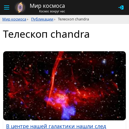
Мир космоса
Космос вокруг нас
Мир космоса
›
Публикации
›
Телескоп chandra
Телескоп chandra
В центре нашей галактики нашли след