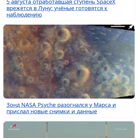
5 августа отработавшая ступень SpaceX
врежется в Луну: учёные готовятся к
наблюдению
Зонд NASA Psyche разогнался у Марса и
прислал новые снимки и данные