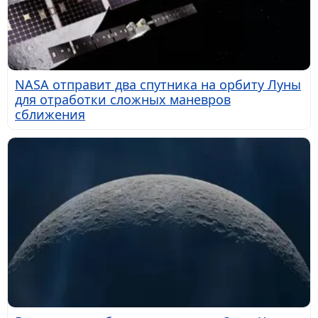
NASA отправит два спутника на орбиту Луны
для отработки сложных маневров
сближения