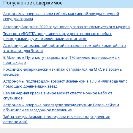
Популярное содержимое
Астрономы впервые сняли гибель массивной звезды с первой
секунды взрыва
Астероид Апофис в 2029 году: новая угроза от космического мусора
Телескоп eROSITA представил карту рентгеновского неба с
рекордными двумя миллионами источников
Астероид с аномальной орбитой оказался «темной» кометой: что
это значит для Земли
В Млечном Пути могут скрываться 170 миллионов невидимых
черных дыр
Российско-американский экипаж отправился на МКС на восемь
месяцев
Астрономы подтвердили возраст Вселенной в 13,8 миллиарда лет с
помощью древнейших звёзд
Самая чёрная краска в мире может спасти ночное небо от
спутников
Астрономы впервые разглядели звезду-спутник Бетельгейзе и
объяснили её загадочное поведение
Тайна звезды Акамар: почему она исчезла с карт древних
астрономов?