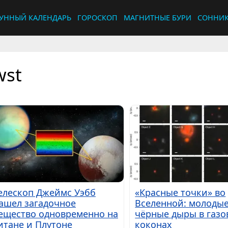
УННЫЙ КАЛЕНДАРЬ
ГОРОСКОП
МАГНИТНЫЕ БУРИ
СОННИ
wst
елескоп Джеймс Уэбб
«Красные точки» во
ашел загадочное
Вселенной: молоды
ещество одновременно на
чёрные дыры в газо
итане и Плутоне
коконах