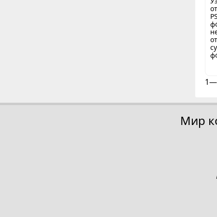
У
о
P
ф
н
о
с
ф
1—
Мир к