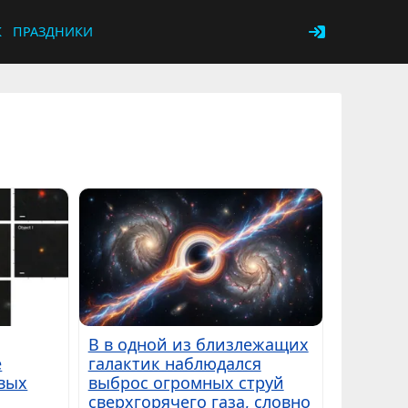
К
ПРАЗДНИКИ
В в одной из близлежащих
е
галактик наблюдался
вых
выброс огромных струй
сверхгорячего газа, словно