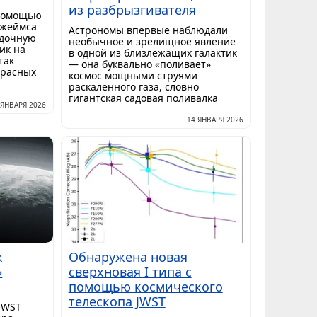
из разбрызгивателя
 помощью
Джеймса
Астрономы впервые наблюдали
адочную
необычное и зрелищное явление
ик на
в одной из близлежащих галактик
так
— она буквально «поливает»
красных
космос мощными струями
раскалённого газа, словно
гигантская садовая поливалка
 ЯНВАРЯ 2026
14 ЯНВАРЯ 2026
к
Обнаружена новая
»
сверхновая I типа с
помощью космического
телескопа JWST
JWST