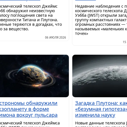
осмический телескоп Джеймс
Недавние наблюдения с
эбб обнаружил неизвестную
космического телескопа 
олосу поглощения света на
Уэбба (JWST) открыли заг
оверхности Титана и Плутона.
группу компактных галакт
ченые теряются в догадках, что
огромных расстояниях — 
то за вещество.
называемых «маленьких 
точек»
06 ИЮЛЯ 2026
15
строномы обнаружили
Загадка Плутона: ка
кзопланету в форме
«безумная гипотеза
имона вокруг пульсара
изменила науку
осмический телескоп Джеймса
Новые данные телескопа 