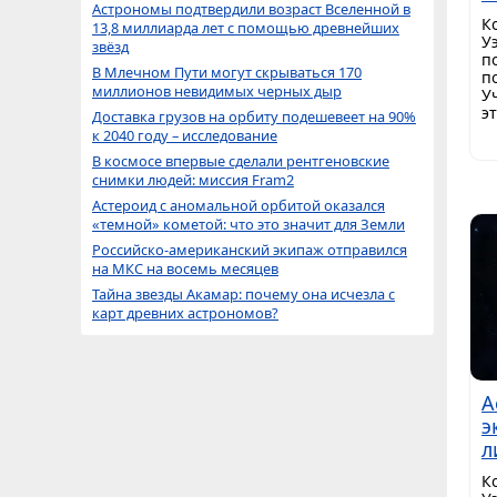
Астрономы подтвердили возраст Вселенной в
К
13,8 миллиарда лет с помощью древнейших
У
звёзд
п
В Млечном Пути могут скрываться 170
п
миллионов невидимых черных дыр
У
э
Доставка грузов на орбиту подешевеет на 90%
к 2040 году – исследование
В космосе впервые сделали рентгеновские
снимки людей: миссия Fram2
Астероид с аномальной орбитой оказался
«темной» кометой: что это значит для Земли
Российско-американский экипаж отправился
на МКС на восемь месяцев
Тайна звезды Акамар: почему она исчезла с
карт древних астрономов?
А
э
л
К