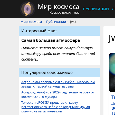
Мир космоса
ПУБЛИКАЦИИ
Л
Космос вокруг нас
Мир космоса
›
Публикации
›
Jwst
Интересный факт
J
Самая большая атмосфера
Планета Венера имеет самую большую
атмосферу среди всех планет Солнечной
системы.
Популярное содержимое
Астрономы впервые сняли гибель массивной
звезды с первой секунды взрыва
Астероид Апофис в 2029 году: новая угроза от
Т
космического мусора
н
Телескоп eROSITA представил карту
рентгеновского неба с рекордными двумя
в
миллионами источников
Т