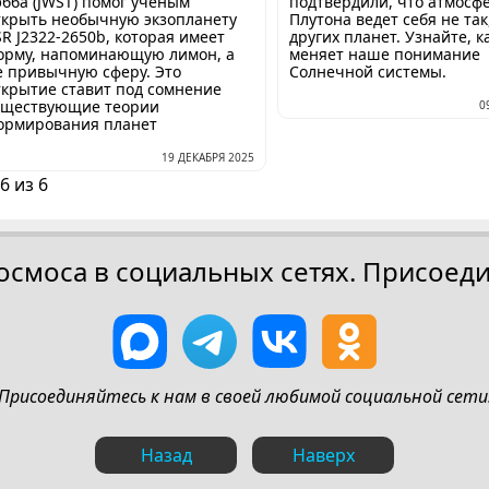
эбба (JWST) помог ученым
подтвердили, что атмосф
ткрыть необычную экзопланету
Плутона ведет себя не так,
SR J2322-2650b, которая имеет
других планет. Узнайте, к
орму, напоминающую лимон, а
меняет наше понимание
е привычную сферу. Это
Солнечной системы.
ткрытие ставит под сомнение
уществующие теории
0
ормирования планет
19 ДЕКАБРЯ 2025
6 из 6
осмоса в социальных сетях. Присоеди
Присоединяйтесь к нам в своей любимой социальной сети
Назад
Наверх