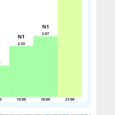
N1
2.67
N1
2.33
1
7
0
15:00
18:00
21:00
 время в вашем часовом поясе,
зарегистрируйтесь
или
войдите
и