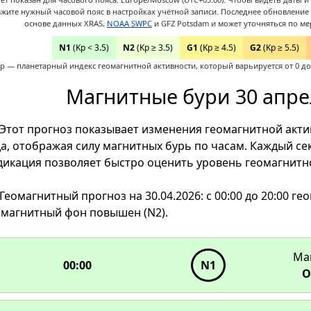
ажите нужный часовой пояс в настройках учётной записи.
Последнее обновление д
основе данных XRAS,
NOAA SWPC
и GFZ Potsdam и может уточняться по ме
N1
(Kp < 3.5)
N2
(Kp ≥ 3.5)
G1
(Kp ≥ 4.5)
G2
(Kp ≥ 5.5)
p — планетарный индекс геомагнитной активности, который варьируется от 0 до 
Магнитные бури 30 апре
Этот прогноз показывает изменения геомагнитной актив
да, отображая силу магнитных бурь по часам. Каждый сек
дикация позволяет быстро оценить уровень геомагнитно
Геомагнитный прогноз на 30.04.2026: с 00:00 до 20:00 гео
омагнитный фон повышен (N2).
00:00
23:00
01:00
N2
N1
22:00
02:00
N2
N1
Ма
00:00
N1
21:00
03:00
N2
N1
О
N2
N1
20:00
04:00