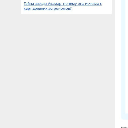
Тайна звезды Акамар: почему она исчезла с
карт древних астрономов?
Расч