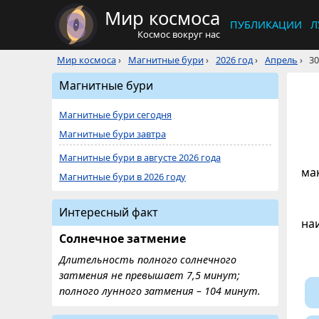
Мир космоса
ПУБЛИКАЦИИ
Л
Космос вокруг нас
Мир космоса
›
Магнитные бури
›
2026 год
›
Апрель
›
30
Магнитные бури
Магнитные бури сегодня
Магнитные бури завтра
Магнитные бури в августе 2026 года
ма
Магнитные бури в 2026 году
Интересный факт
на
Солнечное затмение
Длительность полного солнечного
затмения не превышает 7,5 минут;
полного лунного затмения – 104 минут.