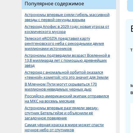
Популярное содержимое
Астрономы впервые сняли гибель массивной
звезды с первой секунды взрыва
Астероид Апофис в 2029 году: новая угроза от
космического мусора
Телескоп eROSITA представил карту
рентгеновского неба с рекордными двумя
миллионами источников
т
Астрономы подтвердили возраст Вселенной в
13,8 миллиарда лет с помощью древнейших
звёзд
Астероид с аномальной орбитой оказался
«темной» кометой: что это значит для Земли
В Млечном Пути могут скрываться 170
м
миллионов невидимых черных дыр
в
Российско-американский экипаж отправился
на МКС на восемь месяцев
Астрономы впервые разглядели звезду-
спутник Бетельгейзе и объяснили её
загадочное поведение
Самая чёрная краска в мире может спасти
ночное небо от спутников