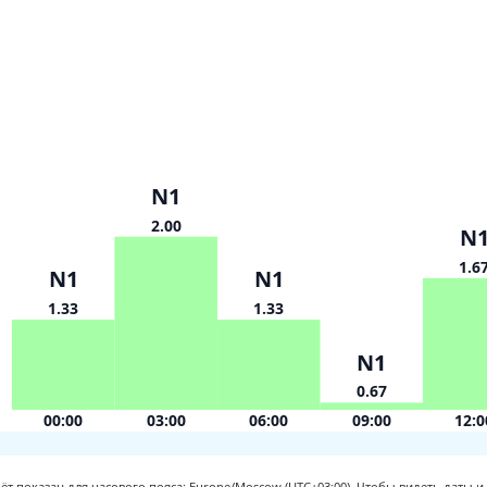
N1
2.00
N
1.6
N1
N1
1.33
1.33
N1
0.67
00:00
03:00
06:00
09:00
12:0
ёт показан для часового пояса: Europe/Moscow (UTC+03:00).
Чтобы видеть даты и