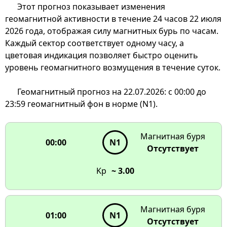
Этот прогноз показывает изменения
геомагнитной активности в течение 24 часов 22 июля
2026 года, отображая силу магнитных бурь по часам.
Каждый сектор соответствует одному часу, а
цветовая индикация позволяет быстро оценить
уровень геомагнитного возмущения в течение суток.
Геомагнитный прогноз на 22.07.2026: с 00:00 до
23:59 геомагнитный фон в норме (N1).
00:00
23:00
01:00
N1
N1
22:00
02:00
N1
N1
Магнитная буря
00:00
N1
21:00
03:00
N1
N1
Отсутствует
N1
N1
20:00
Kp
~ 3.00
N1
N1
19:00
N1
Геомагнитная активность
Магнитная буря
01:00
в течение 24 часов
N1
18:00
Отсутствует
Наведите на сектор
N1