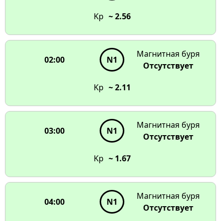
чтобы увидеть детали
Kp
~ 2.56
17:00
N1
N1
N1
N1
16:00
Магнитная буря
02:00
N1
N1
N1
15:00
09:00
Отсутствует
N1
N1
N1
N1
14:00
10:00
Kp
~ 2.11
13:00
11:00
12:00
Магнитная буря
03:00
N1
Отсутствует
Kp
~ 1.67
Магнитная буря
04:00
N1
Отсутствует