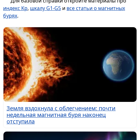
Для базовой справки откройте материалы про
индекс Kp
,
шкалу G1-G5
и
все статьи о магнитных
бурях
.
Земля вздохнула с облегчением: почти
недельная магнитная буря наконец
отступила