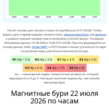
00:00
03:00
06:00
09:00
12:00
15:00
18:00
21:00
Расчёт показан для часового пояса: Europe/Moscow (UTC+03:00).
Чтобы
видеть даты и время в вашем часовом поясе,
зарегистрируйтесь
или
войдите
и укажите нужный часовой пояс в настройках учётной записи.
Последнее
обновление данных: 07.08.2026 в 15:00 (UTC+03:00). Прогноз формируется на
основе данных XRAS,
NOAA SWPC
и GFZ Potsdam и может уточняться по мере
поступления новых расчётов космической погоды.
N1
(Kp < 3.5)
N2
(Kp ≥ 3.5)
G1
(Kp ≥ 4.5)
G2
(Kp ≥ 5.5)
G3
(Kp ≥ 6.5)
G4
(Kp ≥ 7.5)
G5
(Kp ≥ 9)
Kp — планетарный индекс геомагнитной активности, который
варьируется от 0 до 9. Чем выше значение индекса Kp, тем сильнее
магнитная буря.
Магнитные бури 22 июля
2026 по часам