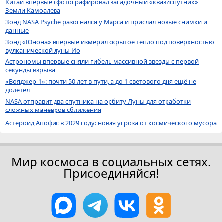
Китай впервые сфотографировал загадочный «квазиспутник»
Земли Камоалева
Зонд NASA Psyche разогнался у Марса и прислал новые снимки и
данные
Зонд «Юнона» впервые измерил скрытое тепло под поверхностью
вулканической луны Ио
Астрономы впервые сняли гибель массивной звезды с первой
секунды взрыва
«Вояджер-1»: почти 50 лет в пути, а до 1 светового дня ещё не
долетел
NASA отправит два спутника на орбиту Луны для отработки
сложных маневров сближения
Астероид Апофис в 2029 году: новая угроза от космического мусора
Мир космоса в социальных сетях.
Присоединяйся!