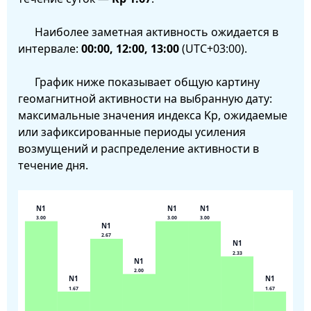
Наиболее заметная активность ожидается в
интервале:
00:00, 12:00, 13:00
(UTC+03:00).
График ниже показывает общую картину
геомагнитной активности на выбранную дату:
максимальные значения индекса Kp, ожидаемые
или зафиксированные периоды усиления
возмущений и распределение активности в
течение дня.
N1
N1
N1
3.00
3.00
3.00
N1
2.67
N1
2.33
N1
2.00
N1
N1
1.67
1.67