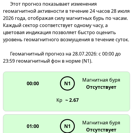
Этот прогноз показывает изменения
геомагнитной активности в течение 24 часов 28 июля
2026 года, отображая силу магнитных бурь по часам.
Каждый сектор соответствует одному часу, а
цветовая индикация позволяет быстро оценить
уровень геомагнитного возмущения в течение суток.
Геомагнитный прогноз на 28.07.2026: с 00:00 до
23:59 геомагнитный фон в норме (N1).
00:00
23:00
01:00
N1
N1
22:00
02:00
N1
N1
Магнитная буря
00:00
N1
21:00
03:00
N1
N1
Отсутствует
N1
N1
20:00
Kp
~ 2.67
N1
N1
19:00
N1
Геомагнитная активность
Магнитная буря
01:00
в течение 24 часов
N1
18:00
Отсутствует
Наведите на сектор
N1