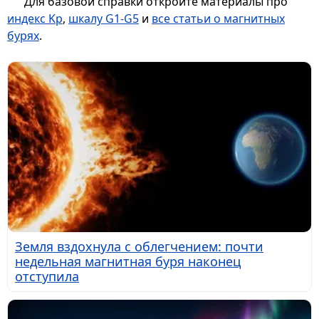
Для базовой справки откройте материалы про
индекс Kp
,
шкалу G1-G5
и
все статьи о магнитных
бурях
.
Земля вздохнула с облегчением: почти
недельная магнитная буря наконец
отступила