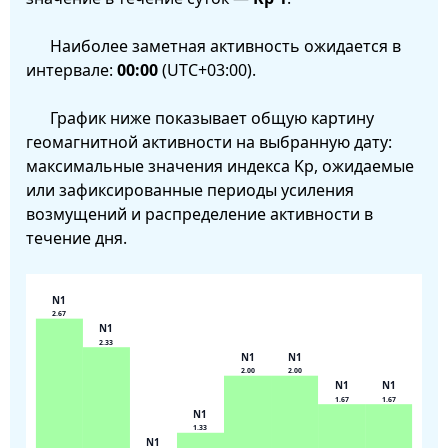
Наиболее заметная активность ожидается в
интервале:
00:00
(UTC+03:00).
График ниже показывает общую картину
геомагнитной активности на выбранную дату:
максимальные значения индекса Kp, ожидаемые
или зафиксированные периоды усиления
возмущений и распределение активности в
течение дня.
N1
2.67
N1
2.33
N1
N1
2.00
2.00
N1
N1
1.67
1.67
N1
1.33
N1