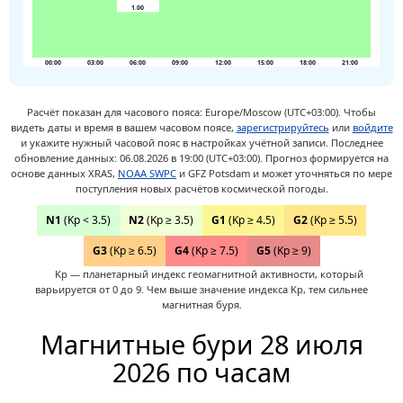
1.00
00:00
03:00
06:00
09:00
12:00
15:00
18:00
21:00
Расчёт показан для часового пояса: Europe/Moscow (UTC+03:00).
Чтобы
видеть даты и время в вашем часовом поясе,
зарегистрируйтесь
или
войдите
и укажите нужный часовой пояс в настройках учётной записи.
Последнее
обновление данных: 06.08.2026 в 19:00 (UTC+03:00). Прогноз формируется на
основе данных XRAS,
NOAA SWPC
и GFZ Potsdam и может уточняться по мере
поступления новых расчётов космической погоды.
N1
(Kp < 3.5)
N2
(Kp ≥ 3.5)
G1
(Kp ≥ 4.5)
G2
(Kp ≥ 5.5)
G3
(Kp ≥ 6.5)
G4
(Kp ≥ 7.5)
G5
(Kp ≥ 9)
Kp — планетарный индекс геомагнитной активности, который
варьируется от 0 до 9. Чем выше значение индекса Kp, тем сильнее
магнитная буря.
Магнитные бури 28 июля
2026 по часам