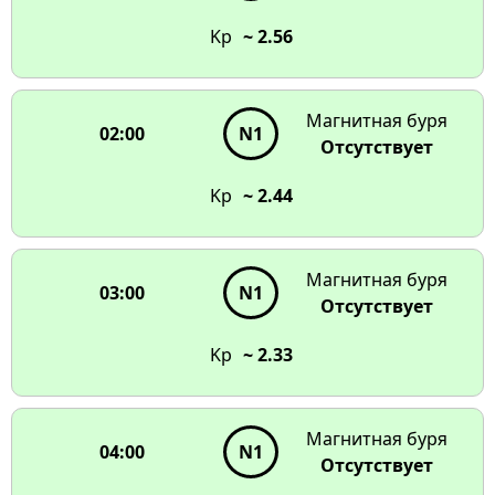
чтобы увидеть детали
Kp
~ 2.56
17:00
N1
N1
N1
N1
16:00
Магнитная буря
02:00
N1
N1
N1
15:00
09:00
Отсутствует
N1
N1
N1
N1
14:00
10:00
Kp
~ 2.44
13:00
11:00
12:00
Магнитная буря
03:00
N1
Отсутствует
Kp
~ 2.33
Магнитная буря
04:00
N1
Отсутствует