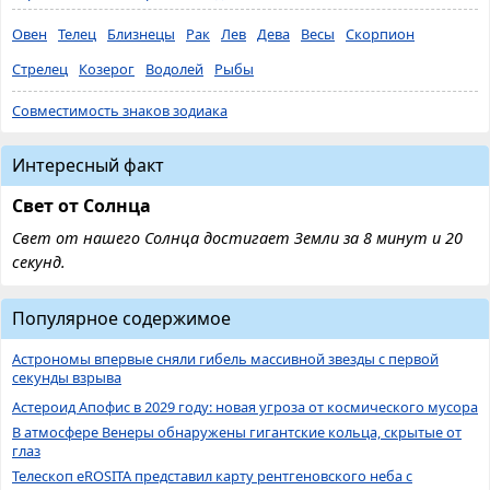
Овен
Телец
Близнецы
Рак
Лев
Дева
Весы
Скорпион
Стрелец
Козерог
Водолей
Рыбы
Совместимость знаков зодиака
Интересный факт
Свет от Солнца
Свет от нашего Солнца достигает Земли за 8 минут и 20
секунд.
Популярное содержимое
Астрономы впервые сняли гибель массивной звезды с первой
секунды взрыва
Астероид Апофис в 2029 году: новая угроза от космического мусора
В атмосфере Венеры обнаружены гигантские кольца, скрытые от
глаз
Телескоп eROSITA представил карту рентгеновского неба с