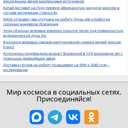
рекордными двумя миллионами источников
Китай доставит на Луну первую африканскую научную миссию в
составе экспедиции «Чанъэ-8»
NASA отправит два спутника на орбиту Луны для отработки
сложных маневров сближения
Зонд «Юнона» впервые измерил скрытое тепло под поверхностью
вулканической луны Ио
В космосе впервые сделали рентгеновские снимки людей: миссия
Fram2
Астрономы подтвердили возраст Вселенной в 13,8 миллиарда лет с
помощью древнейших звёзд
Доставка грузов на орбиту подешевеет на 90% к 2040 году –
исследование
Мир космоса в социальных сетях.
Присоединяйся!