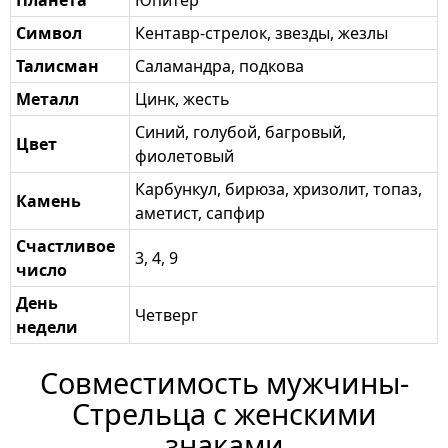
Планета
Юпитер
Символ
Кентавр-стрелок, звезды, жезлы
Талисман
Саламандра, подкова
Металл
Цинк, жесть
Синий, голубой, багровый,
Цвет
фиолетовый
Карбункул, бирюза, хризолит, топаз,
Камень
аметист, сапфир
Счастливое
3, 4, 9
число
День
Четверг
недели
Совместимость мужчины-
Стрельца с женскими
знаками