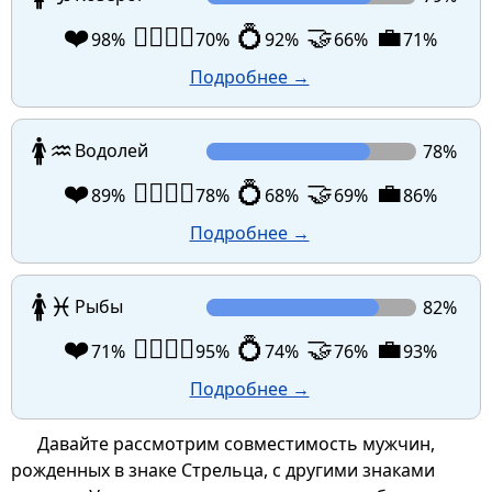
❤️
👩‍❤️‍💋‍👨
💍
🤝
💼
98%
70%
92%
66%
71%
Подробнее →
🚺
♒
Водолей
78%
❤️
👩‍❤️‍💋‍👨
💍
🤝
💼
89%
78%
68%
69%
86%
Подробнее →
🚺
♓
Рыбы
82%
❤️
👩‍❤️‍💋‍👨
💍
🤝
💼
71%
95%
74%
76%
93%
Подробнее →
Давайте рассмотрим совместимость мужчин,
рожденных в знаке Стрельца, с другими знаками