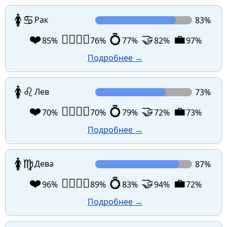
🚺
♋
Рак
83%
❤️
👩‍❤️‍💋‍👨
💍
🤝
💼
85%
76%
77%
82%
97%
Подробнее →
🚺
♌
Лев
73%
❤️
👩‍❤️‍💋‍👨
💍
🤝
💼
70%
70%
79%
72%
73%
Подробнее →
🚺
♍
Дева
87%
❤️
👩‍❤️‍💋‍👨
💍
🤝
💼
96%
89%
83%
94%
72%
Подробнее →