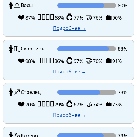
🚺
♎
Весы
80%
❤️
👩‍❤️‍💋‍👨
💍
🤝
💼
87%
68%
77%
76%
90%
Подробнее →
🚺
♏
Скорпион
88%
❤️
👩‍❤️‍💋‍👨
💍
🤝
💼
98%
86%
97%
70%
91%
Подробнее →
🚺
♐
Стрелец
73%
❤️
👩‍❤️‍💋‍👨
💍
🤝
💼
70%
79%
67%
74%
73%
Подробнее →
🚺
♑
Козерог
79%