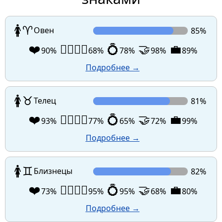
🚺
♈
Овен
85%
❤️
👩‍❤️‍💋‍👨
💍
🤝
💼
90%
68%
78%
98%
89%
Подробнее →
🚺
♉
Телец
81%
❤️
👩‍❤️‍💋‍👨
💍
🤝
💼
93%
77%
65%
72%
99%
Подробнее →
🚺
♊
Близнецы
82%
❤️
👩‍❤️‍💋‍👨
💍
🤝
💼
73%
95%
95%
68%
80%
Подробнее →