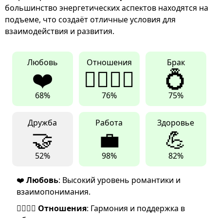
большинство энергетических аспектов находятся на
подъеме, что создаёт отличные условия для
взаимодействия и развития.
Любовь
Отношения
Брак
❤️
👩‍❤️‍💋‍👨
💍
68%
76%
75%
Дружба
Работа
Здоровье
🤝
💼
💪
52%
98%
82%
❤️
Любовь
: Высокий уровень романтики и
взаимопонимания.
👩‍❤️‍💋‍👨
Отношения
: Гармония и поддержка в