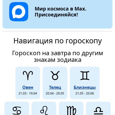
Мир космоса в Max.
Присоединяйся!
Навигация по гороскопу
Гороскоп на завтра по другим
знакам зодиака
♈
♉
♊
Овен
Телец
Близнецы
21.03 - 19.04
20.04 - 20.05
21.05 - 20.06
♋
♌
♍
♎