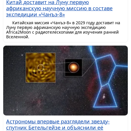
Китай доставит на Луну первую
африканскую научную миссию в составе
экспедиции «Чанъэ-8»
Китайская миссия «Чанъэ-8» в 2029 году доставит на
Луну первую африканскую научную экспедицию
Africa2Moon с радиотелескопами для изучения ранней
Вселенной.
Астрономы впервые разглядели звезду-
спутник Бетельгейзе и объяснили её