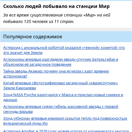
Сколько людей побывало на станции Мир
За все время существования станции «Мир» на ней
побывало 135 человек из 11 стран.
Популярное содержимое
Астероид с аномальной орбитой оказался «темной» кометой: что
это значит для Земли
Астрономы впервые разглядели звезду-спутник Бетельгейзе и
объяснили её загадочное поведение
Тайна звезды Акамар: почему она исчезла с карт древних
астрономов?
Китай впервые сфотографировал загадочный «квазиспутник»
Земли Камоалева
Зонд NASA Psyche разогнался у Марса и прислал новые снимки и
данные
Астрономы впервые сняли гибель массивной звезды с первой
секунды взрыва
Зонд «Юнона» впервые измерил скрытое тепло под поверхностью
вулканической луны Ио
Астероид Апофис в 2029 году: новая угроза от космического мусора