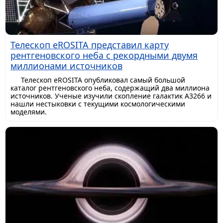
Телескоп eROSITA представил карту
рентгеновского неба с рекордными двумя
миллионами источников
Телескоп eROSITA опубликовал самый большой
каталог рентгеновского неба, содержащий два миллиона
источников. Ученые изучили скопление галактик A3266 и
нашли нестыковки с текущими космологическими
моделями.