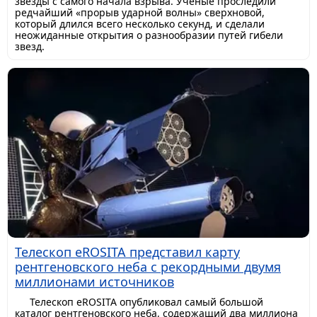
звезды с самого начала взрыва. Ученые проследили
редчайший «прорыв ударной волны» сверхновой,
который длился всего несколько секунд, и сделали
неожиданные открытия о разнообразии путей гибели
звезд.
Телескоп eROSITA представил карту
рентгеновского неба с рекордными двумя
миллионами источников
Телескоп eROSITA опубликовал самый большой
каталог рентгеновского неба, содержащий два миллиона