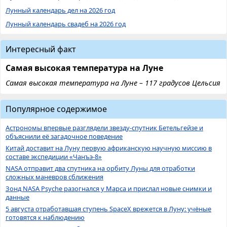
Лунный календарь дел на 2026 год
Лунный календарь свадеб на 2026 год
Интересный факт
Самая высокая температура на Луне
Самая высокая температура на Луне – 117 градусов Цельсия
Популярное содержимое
Астрономы впервые разглядели звезду-спутник Бетельгейзе и
объяснили её загадочное поведение
Китай доставит на Луну первую африканскую научную миссию в
составе экспедиции «Чанъэ-8»
NASA отправит два спутника на орбиту Луны для отработки
сложных маневров сближения
Зонд NASA Psyche разогнался у Марса и прислал новые снимки и
данные
5 августа отработавшая ступень SpaceX врежется в Луну: учёные
готовятся к наблюдению