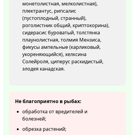
монетолистная, мелколистная),
плектрантус, рипсалис
(пустоплодный, странный),
роголистник общий, криптокорина),
сидерасис буроватый, толстянка
плаунолистная, толмия Мензиса,
фикусы ампельные (карликовый,
укореняющийся), хелксина
Солейроля, циперус раскидистый,
элодея канадская.
Не благоприятно в рыбах:
обработка от вредителей и
болезней;
обрезка растений;