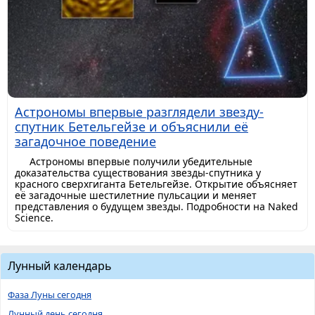
Астрономы впервые разглядели звезду-
спутник Бетельгейзе и объяснили её
загадочное поведение
Астрономы впервые получили убедительные
доказательства существования звезды-спутника у
красного сверхгиганта Бетельгейзе. Открытие объясняет
её загадочные шестилетние пульсации и меняет
представления о будущем звезды. Подробности на Naked
Science.
Лунный календарь
Фаза Луны сегодня
Лунный день сегодня