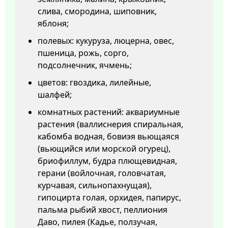
слива, смородина, шиповник,
яблоня;
полевых: кукуруза, люцерна, овес,
пшеница, рожь, сорго,
подсолнечник, ячмень;
цветов: гвоздика, лилейные,
шалфей;
комнатных растений: аквариумные
растения (валлиснерия спиральная,
кабомба водная, бовиэя вьющаяся
(вьющийся или морской огурец),
бриофиллум, будра плющевидная,
герани (войлочная, головчатая,
курчавая, сильнопахнущая),
гипоцирта голая, орхидея, папирус,
пальма рыбий хвост, пеллиония
Даво, пилея (Кадье, ползучая,