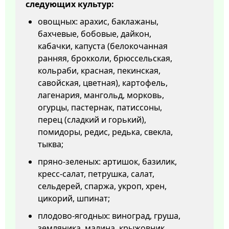
следующих культур:
овощных: арахис, баклажаны,
бахчевые, бобовые, дайкон,
кабачки, капуста (белокочанная
ранняя, брокколи, брюссельская,
кольраби, красная, пекинская,
савойская, цветная), картофель,
лагенария, мангольд, морковь,
огурцы, пастернак, патиссоны,
перец (сладкий и горький),
помидоры, редис, редька, свекла,
тыква;
пряно-зеленых: артишок, базилик,
кресс-салат, петрушка, салат,
сельдерей, спаржа, укроп, хрен,
цикорий, шпинат;
плодово-ягодных: виноград, груша,
земляника, малина, крыжовник,