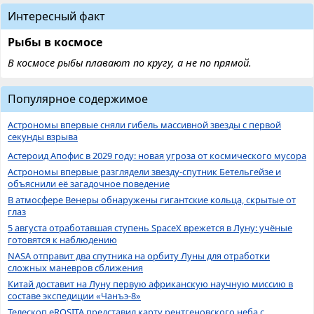
Интересный факт
Рыбы в космосе
В космосе рыбы плавают по кругу, а не по прямой.
Популярное содержимое
Астрономы впервые сняли гибель массивной звезды с первой
секунды взрыва
Астероид Апофис в 2029 году: новая угроза от космического мусора
Астрономы впервые разглядели звезду-спутник Бетельгейзе и
объяснили её загадочное поведение
В атмосфере Венеры обнаружены гигантские кольца, скрытые от
глаз
5 августа отработавшая ступень SpaceX врежется в Луну: учёные
готовятся к наблюдению
NASA отправит два спутника на орбиту Луны для отработки
сложных маневров сближения
Китай доставит на Луну первую африканскую научную миссию в
составе экспедиции «Чанъэ-8»
Телескоп eROSITA представил карту рентгеновского неба с