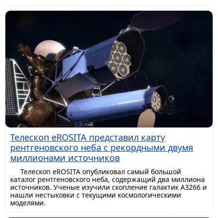
Телескоп eROSITA представил карту
рентгеновского неба с рекордными двумя
миллионами источников
Телескоп eROSITA опубликовал самый большой
каталог рентгеновского неба, содержащий два миллиона
источников. Ученые изучили скопление галактик A3266 и
нашли нестыковки с текущими космологическими
моделями.