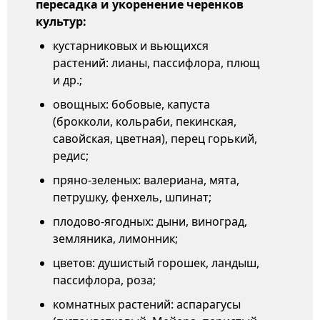
пересадка и укоренение черенков
культур:
кустарниковых и вьющихся
растений: лианы, пассифлора, плющ
и др.;
овощных: бобовые, капуста
(брокколи, кольраби, пекинская,
савойская, цветная), перец горький,
редис;
пряно-зеленых: валериана, мята,
петрушку, фенхель, шпинат;
плодово-ягодных: дыни, виноград,
земляника, лимонник;
цветов: душистый горошек, ландыш,
пассифлора, роза;
комнатных растений: аспарагусы