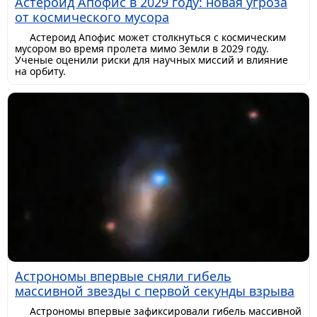
Астероид Апофис в 2029 году: новая угроза
от космического мусора
Астероид Апофис может столкнуться с космическим
мусором во время пролета мимо Земли в 2029 году.
Ученые оценили риски для научных миссий и влияние
на орбиту.
Астрономы впервые сняли гибель
массивной звезды с первой секунды взрыва
Астрономы впервые зафиксировали гибель массивной