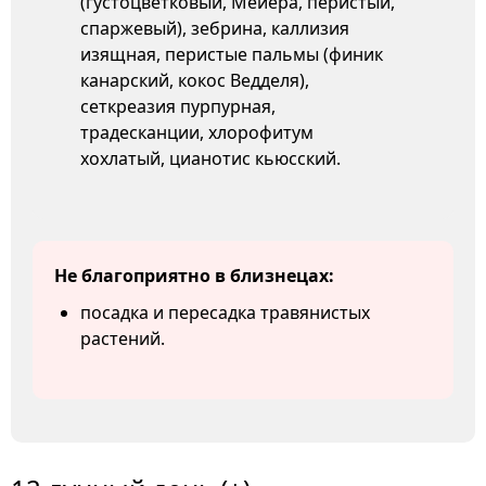
(густоцветковый, Мейера, перистый,
спаржевый), зебрина, каллизия
изящная, перистые пальмы (финик
канарский, кокос Ведделя),
сеткреазия пурпурная,
традесканции, хлорофитум
хохлатый, цианотис кьюсский.
Не благоприятно в близнецах:
посадка и пересадка травянистых
растений.