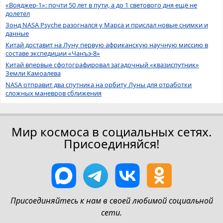
«Вояджер-1»: почти 50 лет в пути, а до 1 светового дня ещё не
долетел
Зонд NASA Psyche разогнался у Марса и прислал новые снимки и
данные
Китай доставит на Луну первую африканскую научную миссию в
составе экспедиции «Чанъэ-8»
Китай впервые сфотографировал загадочный «квазиспутник»
Земли Камоалева
NASA отправит два спутника на орбиту Луны для отработки
сложных маневров сближения
Мир космоса в социальных сетях.
Присоединяйся!
Присоединяйтесь к нам в своей любимой социальной
сети.