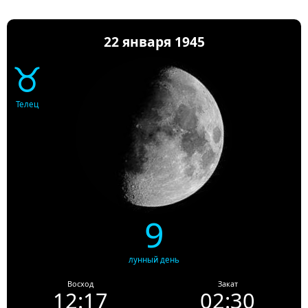
22 января 1945
♉
Телец
9
лунный день
Восход
Закат
12:17
02:30