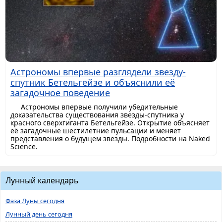
Астрономы впервые разглядели звезду-
спутник Бетельгейзе и объяснили её
загадочное поведение
Астрономы впервые получили убедительные
доказательства существования звезды-спутника у
красного сверхгиганта Бетельгейзе. Открытие объясняет
её загадочные шестилетние пульсации и меняет
представления о будущем звезды. Подробности на Naked
Science.
Лунный календарь
Фаза Луны сегодня
Лунный день сегодня