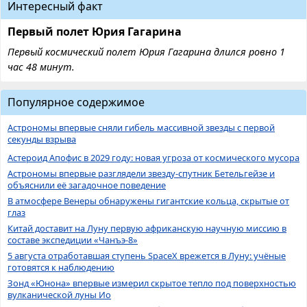
Интересный факт
Первый полет Юрия Гагарина
Первый космический полет Юрия Гагарина длился ровно 1
час 48 минут.
Популярное содержимое
Астрономы впервые сняли гибель массивной звезды с первой
секунды взрыва
Астероид Апофис в 2029 году: новая угроза от космического мусора
Астрономы впервые разглядели звезду-спутник Бетельгейзе и
объяснили её загадочное поведение
В атмосфере Венеры обнаружены гигантские кольца, скрытые от
глаз
Китай доставит на Луну первую африканскую научную миссию в
составе экспедиции «Чанъэ-8»
5 августа отработавшая ступень SpaceX врежется в Луну: учёные
готовятся к наблюдению
Зонд «Юнона» впервые измерил скрытое тепло под поверхностью
вулканической луны Ио