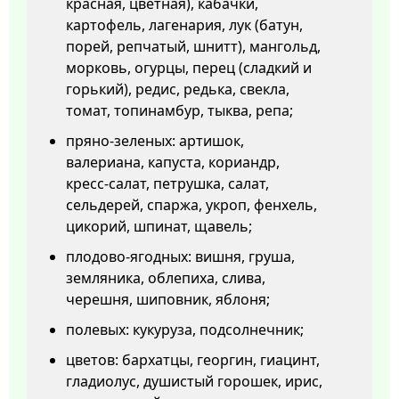
красная, цветная), кабачки,
картофель, лагенария, лук (батун,
порей, репчатый, шнитт), мангольд,
морковь, огурцы, перец (сладкий и
горький), редис, редька, свекла,
томат, топинамбур, тыква, репа;
пряно-зеленых: артишок,
валериана, капуста, кориандр,
кресс-салат, петрушка, салат,
сельдерей, спаржа, укроп, фенхель,
цикорий, шпинат, щавель;
плодово-ягодных: вишня, груша,
земляника, облепиха, слива,
черешня, шиповник, яблоня;
полевых: кукуруза, подсолнечник;
цветов: бархатцы, георгин, гиацинт,
гладиолус, душистый горошек, ирис,