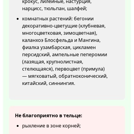
крокус, лилейные, настурция,
нарцисс, тюльпан, шалфей;
комнатных растений: бегонии
декоративно-цветущие (клубневая,
многоцветковая, зимоцветная),
каланхоэ Блосфельда и Мангина,
фиалка узамбарская, цикламен
персидский, ампельные пеперомии
(лазящая, крупнолистная,
стелющаяся), первоцвет (примула)
— мягковатый, обратноконический,
китайский, синнингия.
Не благоприятно в тельце:
рыхление в зоне корней;