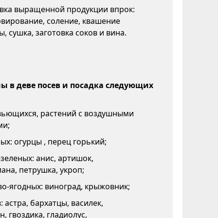
овка выращенной продукции впрок:
вирование, соление, квашение
ы, сушка, заготовка соков и вина.
 в деве посев и посадка следующих
 вьющихся, растений с воздушными
ми;
х: огурцы , перец горький;
зеленых: анис, артишок,
ана, петрушка, укроп;
о-ягодных: виноград, крыжовник;
: астра, бархатцы, василек,
н, гвоздика, гладиолус,