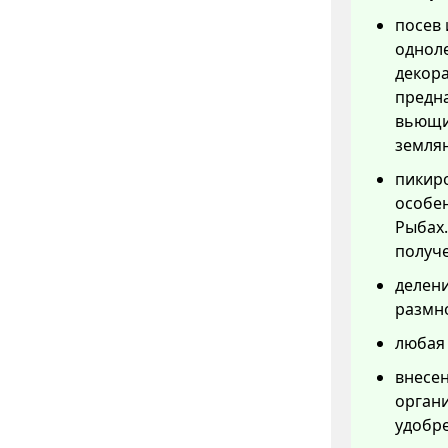
посев 
одноле
декора
предн
вьющих
земля
пикиро
особен
Рыбах.
получе
делени
размн
любая 
внесе
органи
удобре