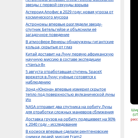
звезды с первой секунды взрыва
Астероид Апофис в 2029 году: новая угроза от
космического мусора
Астрономы впервые разглядели звезду-
спутник Бетельгейзе и объяснили её
загадочное поведение
В атмосфере Венеры обнаружены гигантские
кольца, скрытые от глаз
Китай доставит на Луну первую африканскую
научную миссию в составе экспедиции
«Чанъэ-8»
5 августа отработавшая ступень SpaceX
врежется в Луну: учёные готовятся к
наблюдению
Зонд «Юнона» впервые измерил скрытое
тепло под поверхностью вулканической луны
Ио
NASA отправит два спутника на орбиту Луны
Шир
для отработки сложных маневров сближения
(UT
Доставка грузов на орбиту подешевеет на 90%
расс
к 2040 году – исследование
В космосе впервые сделали рентгеновские
снимки людей: миссия Fram2