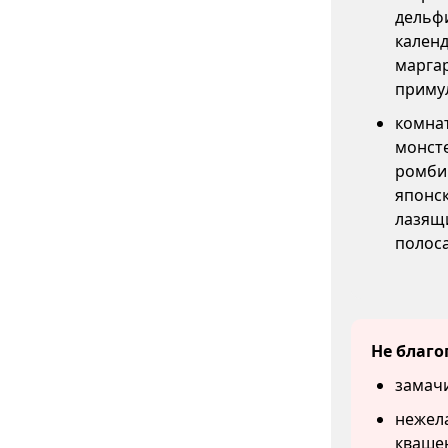
дельфи
календ
маргар
примул
комнат
монсте
ромбич
японск
лазящи
полоса
Не благо
замачи
нежел
квашен