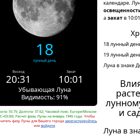
календаре. Лу
освещенност
а
закат
в 10:01
Хр
18
18 лунный день
19 лунный день
лунный день
Луна в знаке Д
Восход
Закат
20:31
10:01
Влия
Убывающая Луна
расте
Видимость: 91%
лунном
и са
ота: 55.75; Долгота: 37.62; Часовой пояс: Europe/Moscow
C+03:00). Расчет фазы Луны на январь 1945 года.
Чтобы
читать фазу Луны для Вашего города
зарегистрируйтесь
или
войдите
.
Луна в зн