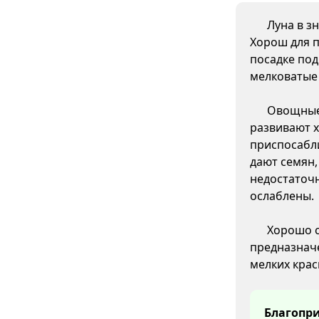
Луна в з
Хорош для п
посадке под
мелковатые
Овощные 
развивают 
приспосабл
дают семян
недостаточн
ослаблены.
Хорошо с
предназначе
мелких крас
Благопри