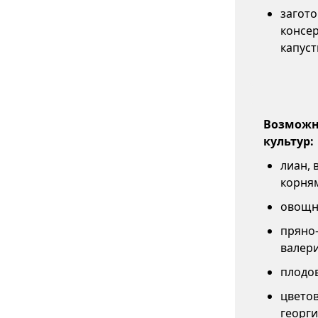
загот
консер
капуст
Возможны
культур:
лиан,
корня
овощны
пряно-
валери
плодов
цветов
георги