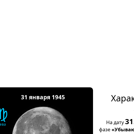
Хара
31 января 1945
♍
31
На дату
ева
фазе
«Убываю