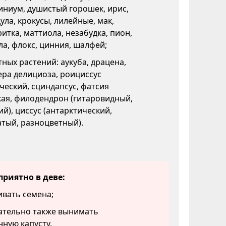
ниум, душистый горошек, ирис,
ула, крокусы, лилейные, мак,
итка, маттиола, незабудка, пион,
а, флокс, цинния, шалфей;
ных растений: аукуба, драцена,
ра делициоза, роициссус
еский, сциндапсус, фатсия
ая, филодендрон (гитаровидный,
й), циссус (антарктический,
тый, разноцветный).
приятно в деве:
вать семена;
ательно также вынимать
ную капусту.