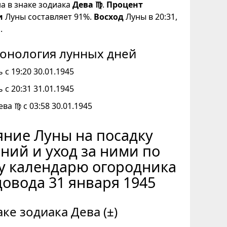
на в знаке зодиака
Дева ♍
.
Процент
и
Луны составляет 91%.
Восход
Луны в 20:31,
.
онология лунных дней
 с 19:20 30.01.1945
 с 20:31 31.01.1945
ева ♍ с 03:58 30.01.1945
ние Луны на посадку
ний и уход за ними по
у календарю огородника
довода 31 января 1945
аке зодиака Дева (±)