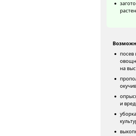
загото
растен
Возможн
посев 
овощны
на выс
пропол
окучив
опрыс
и вред
уборка
культу
выкоп