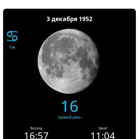
3 декабря 1952
♋
Рак
16
лунный день
Восход
Закат
16:57
11:04