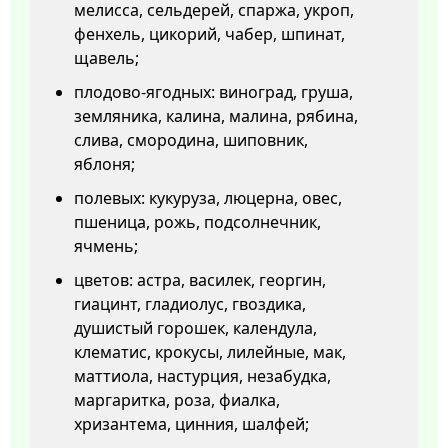
мелисса, сельдерей, спаржа, укроп,
фенхель, цикорий, чабер, шпинат,
щавель;
плодово-ягодных: виноград, груша,
земляника, калина, малина, рябина,
слива, смородина, шиповник,
яблоня;
полевых: кукуруза, люцерна, овес,
пшеница, рожь, подсолнечник,
ячмень;
цветов: астра, василек, георгин,
гиацинт, гладиолус, гвоздика,
душистый горошек, календула,
клематис, крокусы, лилейные, мак,
маттиола, настурция, незабудка,
маргаритка, роза, фиалка,
хризантема, цинния, шалфей;