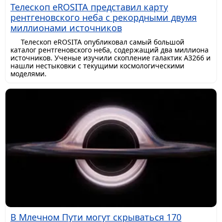
Телескоп eROSITA представил карту
рентгеновского неба с рекордными двумя
миллионами источников
Телескоп eROSITA опубликовал самый большой
каталог рентгеновского неба, содержащий два миллиона
источников. Ученые изучили скопление галактик A3266 и
нашли нестыковки с текущими космологическими
моделями.
В Млечном Пути могут скрываться 170