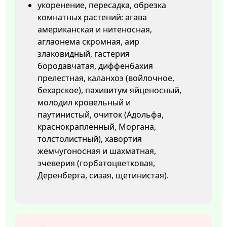
укоренение, пересадка, обрезка
комнатных растений: агава
американская и нитеносная,
аглаонема скромная, аир
злаковидный, гастерия
бородавчатая, диффенбахия
прелестная, каланхоэ (войлочное,
бехарское), пахивитум яйценосный,
молодил кровельный и
паутинистый, очиток (Адольфа,
краснокраплённый, Моргана,
толстолистный), хавортия
жемчугоносная и шахматная,
эчеверия (горбатоцветковая,
Деренберга, сизая, щетинистая).