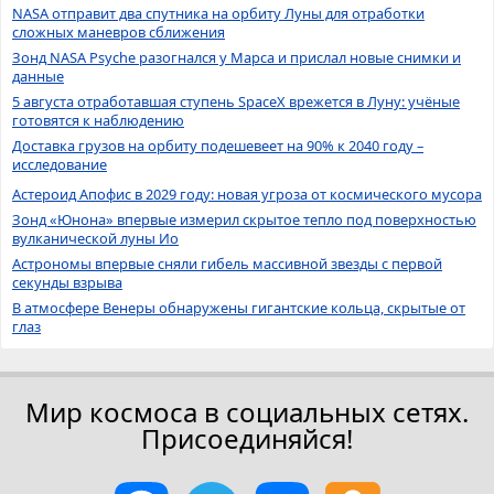
NASA отправит два спутника на орбиту Луны для отработки
сложных маневров сближения
Зонд NASA Psyche разогнался у Марса и прислал новые снимки и
данные
5 августа отработавшая ступень SpaceX врежется в Луну: учёные
готовятся к наблюдению
Доставка грузов на орбиту подешевеет на 90% к 2040 году –
исследование
Астероид Апофис в 2029 году: новая угроза от космического мусора
Зонд «Юнона» впервые измерил скрытое тепло под поверхностью
вулканической луны Ио
Астрономы впервые сняли гибель массивной звезды с первой
секунды взрыва
В атмосфере Венеры обнаружены гигантские кольца, скрытые от
глаз
Мир космоса в социальных сетях.
Присоединяйся!