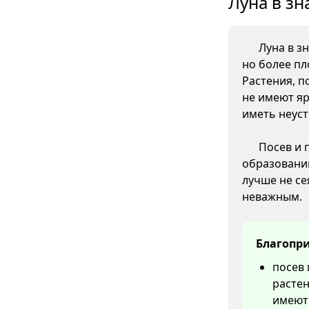
Луна в зн
Луна в з
но более пл
Растения, п
не имеют яр
иметь неус
Посев и 
образовани
лучше не се
неважным.
Благопри
посев 
растен
имеют 