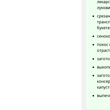
лекарс
лукови
срезан
трансп
букете
сеноко
покос 
отраст
загото
выкопк
загот
консер
капуст
выпеч