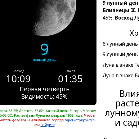
9 лунный ден
Близнецы ♊
.
45%.
Восход
Лу
Хр
9
8 лунный день 
9 лунный день 
лунный день
Луна в знаке Т
Восход
Закат
10:09
01:35
Луна в знаке Б
Первая четверть
Влия
Видимость: 45%
расте
лунном
ота: 55.75; Долгота: 37.62; Часовой пояс: Europe/Moscow
C+03:00). Расчет фазы Луны на февраль 1958 года.
Чтобы
и сад
читать фазу Луны для Вашего города
зарегистрируйтесь
или
войдите
.