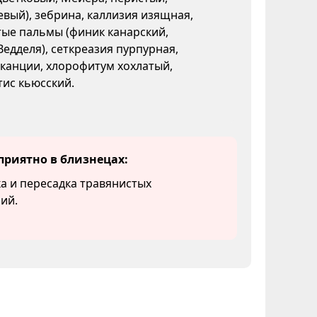
вый), зебрина, каллизия изящная,
ые пальмы (финик канарский,
Ведделя), сеткреазия пурпурная,
канции, хлорофитум хохлатый,
ис кьюсский.
приятно в близнецах:
а и пересадка травянистых
ий.