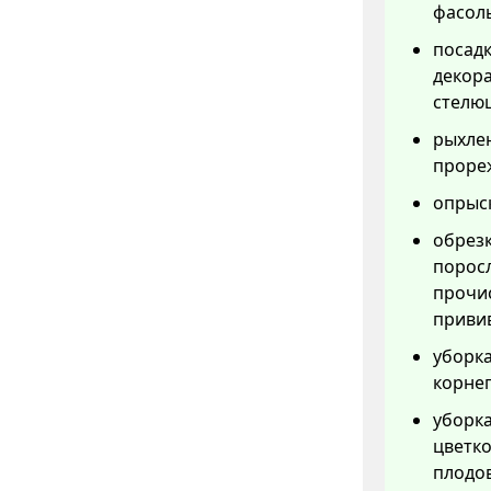
фасоль
посадк
декор
стелю
рыхлен
прореж
опрыск
обрезк
порос
прочис
привив
уборка
корнеп
уборка
цветко
плодов