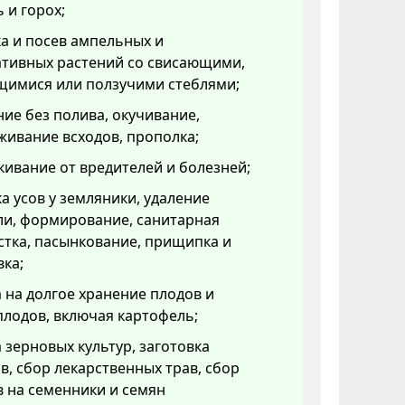
 и горох;
а и посев ампельных и
ативных растений со свисающими,
щимися или ползучими стеблями;
ие без полива, окучивание,
ивание всходов, прополка;
ивание от вредителей и болезней;
а усов у земляники, удаление
ли, формирование, санитарная
тка, пасынкование, прищипка и
ка;
 на долгое хранение плодов и
лодов, включая картофель;
 зерновых культур, заготовка
в, сбор лекарственных трав, сбор
 на семенники и семян