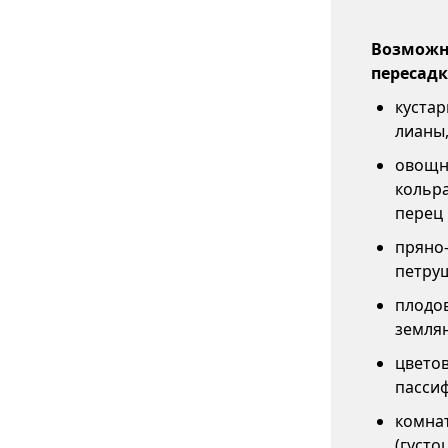
Возможны
пересадк
кустар
лианы,
овощны
кольра
перец 
пряно-
петруш
плодов
землян
цветов
пассиф
комнат
(густо