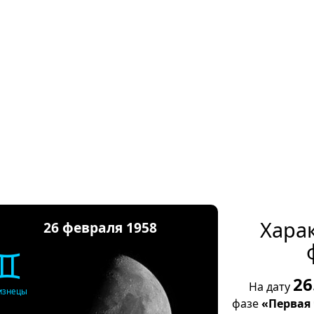
Хара
26 февраля 1958
♊
26
На дату
изнецы
фазе
«Первая