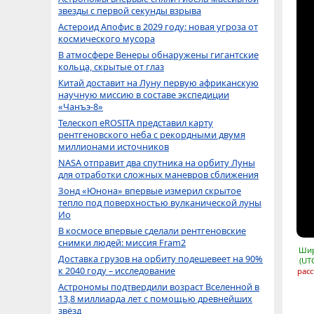
звезды с первой секунды взрыва
Астероид Апофис в 2029 году: новая угроза от
космического мусора
В атмосфере Венеры обнаружены гигантские
кольца, скрытые от глаз
Китай доставит на Луну первую африканскую
научную миссию в составе экспедиции
«Чанъэ-8»
Телескоп eROSITA представил карту
рентгеновского неба с рекордными двумя
миллионами источников
NASA отправит два спутника на орбиту Луны
для отработки сложных маневров сближения
Зонд «Юнона» впервые измерил скрытое
тепло под поверхностью вулканической луны
Ио
В космосе впервые сделали рентгеновские
снимки людей: миссия Fram2
Шир
Доставка грузов на орбиту подешевеет на 90%
(UT
к 2040 году – исследование
расс
Астрономы подтвердили возраст Вселенной в
13,8 миллиарда лет с помощью древнейших
звёзд