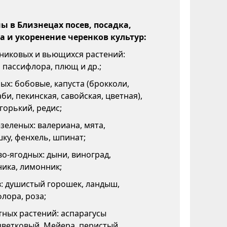
 в Близнецах посев, посадка,
а и укоренение черенков культур:
никовых и вьющихся растений:
 пассифлора, плющ и др.;
х: бобовые, капуста (брокколи,
би, пекинская, савойская, цветная),
горький, редис;
зеленых: валериана, мята,
ку, фенхель, шпинат;
о-ягодных: дыни, виноград,
ика, лимонник;
: душистый горошек, ландыш,
лора, роза;
ных растений: аспарагусы
цветковый, Мейера, перистый,