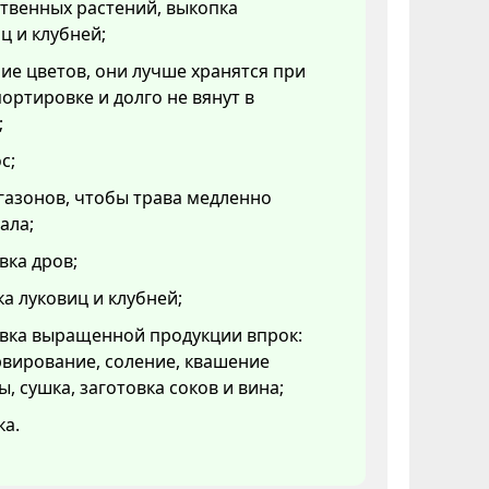
твенных растений, выкопка
ц и клубней;
ие цветов, они лучше хранятся при
ортировке и долго не вянут в
;
с;
газонов, чтобы трава медленно
ала;
вка дров;
а луковиц и клубней;
овка выращенной продукции впрок:
вирование, соление, квашение
ы, сушка, заготовка соков и вина;
ка.