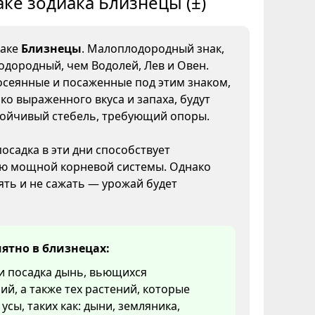
аке зодиака Близнецы (±)
наке
Близнецы
. Малоплодородный знак,
одородный, чем Водолей, Лев и Овен.
осеянные и посаженные под этим знаком,
ко выраженного вкуса и запаха, будут
тойчивый стебель, требующий опоры.
посадка в эти дни способствует
ю мощной корневой системы. Однако
ять и не сажать — урожай будет
ятно в близнецах:
и посадка дынь, вьющихся
ий, а также тех растений, которые
усы, таких как: дыни, земляника,