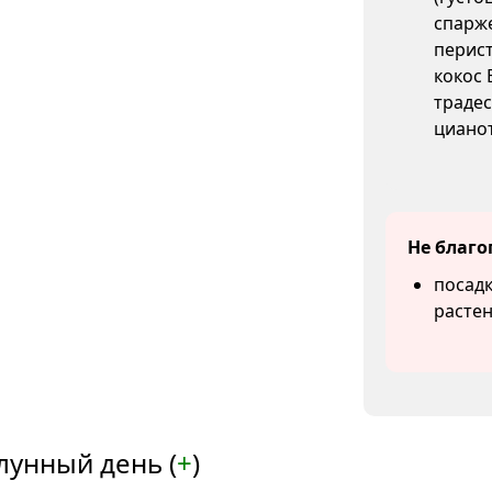
спарже
перист
кокос 
традес
цианот
Не благо
посадк
растен
лунный день (
+
)