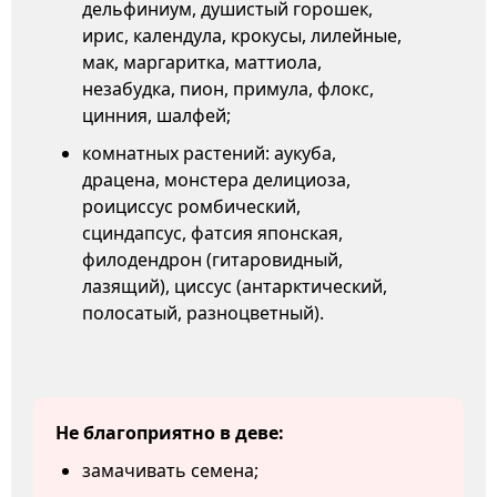
дельфиниум, душистый горошек,
ирис, календула, крокусы, лилейные,
мак, маргаритка, маттиола,
незабудка, пион, примула, флокс,
цинния, шалфей;
комнатных растений: аукуба,
драцена, монстера делициоза,
роициссус ромбический,
сциндапсус, фатсия японская,
филодендрон (гитаровидный,
лазящий), циссус (антарктический,
полосатый, разноцветный).
Не благоприятно в деве:
замачивать семена;