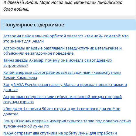
В древней Индии Марс носил имя «Мангала» (индийского
бога войны).
Популярное содержимое
Астероид с аномальной орбитой оказался «темной» кометой: что
это значит для Земли
Астрономы впервые разглядели звезду-спутник Бетельгейзе и
объяснили её загадочное поведение
Тайна звезды Акамар: почему она исчезла с карт древних
астрономов?
Китай впервые сфотографировал загадочный «квазиспутник»
Земли Камоалева
Зонд NASA Psyche разогнался у Марса и прислал новые снимки и
данные
Астрономы впервые сняли гибель массивной звезды с первой
секунды взрыва
«Вояджер-1»: почти 50 лет в пути, а до 1 светового дня ещё не
долетел
Зонд «Юнона» впервые измерил скрытое тепло под поверхностью
вулканической луны Ио
NASA отправит два спутника на орбиту Луны для отработки