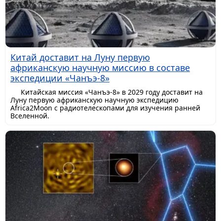
Китай доставит на Луну первую
африканскую научную миссию в составе
экспедиции «Чанъэ-8»
Китайская миссия «Чанъэ-8» в 2029 году доставит на
Луну первую африканскую научную экспедицию
Africa2Moon с радиотелескопами для изучения ранней
Вселенной.