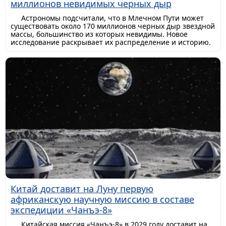
миллионов невидимых черных дыр
Астрономы подсчитали, что в Млечном Пути может
существовать около 170 миллионов черных дыр звездной
массы, большинство из которых невидимы. Новое
исследование раскрывает их распределение и историю.
Китай доставит на Луну первую
африканскую научную миссию в составе
экспедиции «Чанъэ-8»
Китайская миссия «Чанъэ-8» в 2029 году доставит на