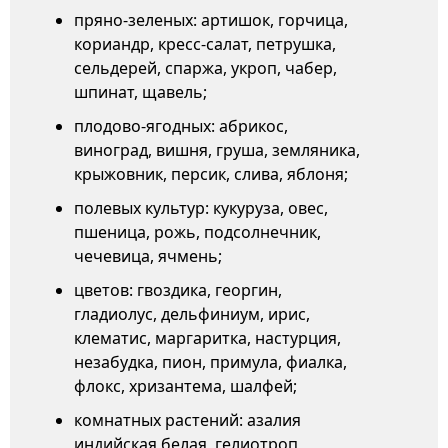
пряно-зеленых: артишок, горчица,
кориандр, кресс-салат, петрушка,
сельдерей, спаржа, укроп, чабер,
шпинат, щавель;
плодово-ягодных: абрикос,
виноград, вишня, груша, земляника,
крыжовник, персик, слива, яблоня;
полевых культур: кукуруза, овес,
пшеница, рожь, подсолнечник,
чечевица, ячмень;
цветов: гвоздика, георгин,
гладиолус, дельфиниум, ирис,
клематис, маргаритка, настурция,
незабудка, пион, примула, фиалка,
флокс, хризантема, шалфей;
комнатных растений: азалия
индийская белая, гелиотроп