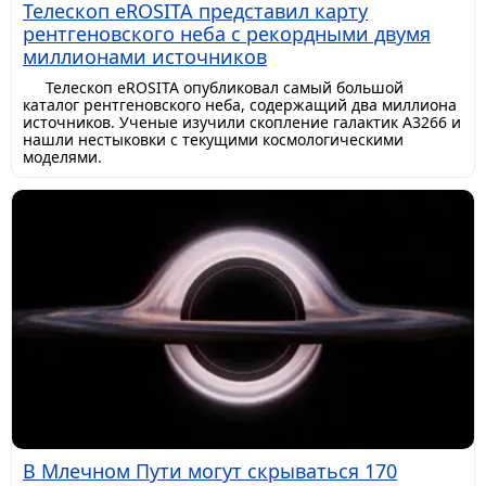
Телескоп eROSITA представил карту
рентгеновского неба с рекордными двумя
миллионами источников
Телескоп eROSITA опубликовал самый большой
каталог рентгеновского неба, содержащий два миллиона
источников. Ученые изучили скопление галактик A3266 и
нашли нестыковки с текущими космологическими
моделями.
В Млечном Пути могут скрываться 170