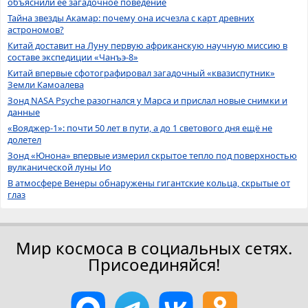
объяснили её загадочное поведение
Тайна звезды Акамар: почему она исчезла с карт древних
астрономов?
Китай доставит на Луну первую африканскую научную миссию в
составе экспедиции «Чанъэ-8»
Китай впервые сфотографировал загадочный «квазиспутник»
Земли Камоалева
Зонд NASA Psyche разогнался у Марса и прислал новые снимки и
данные
«Вояджер-1»: почти 50 лет в пути, а до 1 светового дня ещё не
долетел
Зонд «Юнона» впервые измерил скрытое тепло под поверхностью
вулканической луны Ио
В атмосфере Венеры обнаружены гигантские кольца, скрытые от
глаз
Мир космоса в социальных сетях.
Присоединяйся!