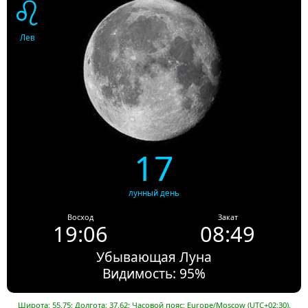
♌
Лев
17
лунный день
Восход
Закат
19:06
08:49
Убывающая Луна
Видимость: 95%
Широта: 55.75; Долгота: 37.62; Часовой пояс: Europe/Moscow (UTC+02:30).