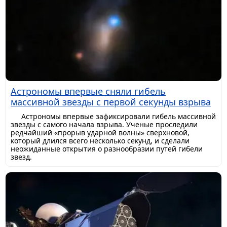
Астрономы впервые сняли гибель
массивной звезды с первой секунды взрыва
Астрономы впервые зафиксировали гибель массивной
звезды с самого начала взрыва. Ученые проследили
редчайший «прорыв ударной волны» сверхновой,
который длился всего несколько секунд, и сделали
неожиданные открытия о разнообразии путей гибели
звезд.