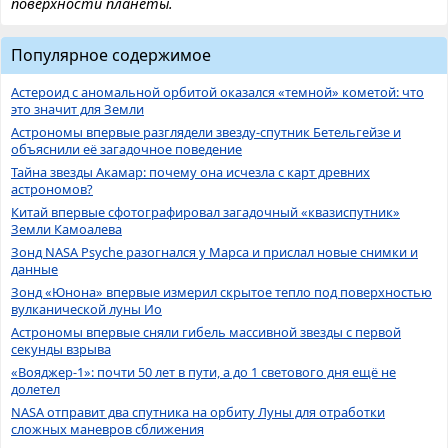
поверхности планеты.
Популярное содержимое
Астероид с аномальной орбитой оказался «темной» кометой: что
это значит для Земли
Астрономы впервые разглядели звезду-спутник Бетельгейзе и
объяснили её загадочное поведение
Тайна звезды Акамар: почему она исчезла с карт древних
астрономов?
Китай впервые сфотографировал загадочный «квазиспутник»
Земли Камоалева
Зонд NASA Psyche разогнался у Марса и прислал новые снимки и
данные
Зонд «Юнона» впервые измерил скрытое тепло под поверхностью
вулканической луны Ио
Астрономы впервые сняли гибель массивной звезды с первой
секунды взрыва
«Вояджер-1»: почти 50 лет в пути, а до 1 светового дня ещё не
долетел
NASA отправит два спутника на орбиту Луны для отработки
сложных маневров сближения