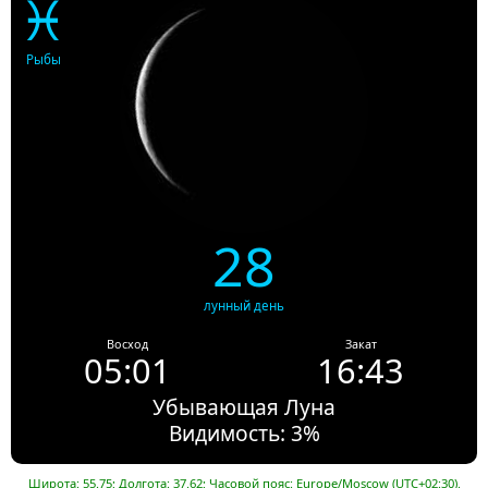
♓
Рыбы
28
лунный день
Восход
Закат
05:01
16:43
Убывающая Луна
Видимость: 3%
Широта: 55.75; Долгота: 37.62; Часовой пояс: Europe/Moscow (UTC+02:30).