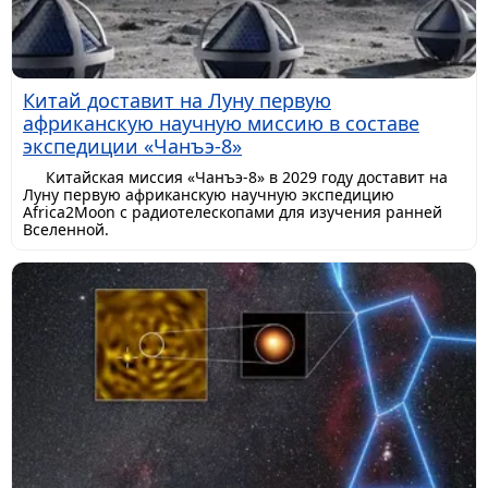
Китай доставит на Луну первую
африканскую научную миссию в составе
экспедиции «Чанъэ-8»
Китайская миссия «Чанъэ-8» в 2029 году доставит на
Луну первую африканскую научную экспедицию
Africa2Moon с радиотелескопами для изучения ранней
Вселенной.