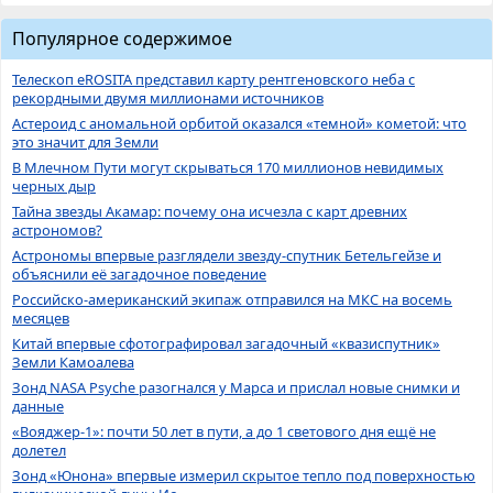
Популярное содержимое
Телескоп eROSITA представил карту рентгеновского неба с
рекордными двумя миллионами источников
Астероид с аномальной орбитой оказался «темной» кометой: что
это значит для Земли
В Млечном Пути могут скрываться 170 миллионов невидимых
черных дыр
Тайна звезды Акамар: почему она исчезла с карт древних
астрономов?
Астрономы впервые разглядели звезду-спутник Бетельгейзе и
объяснили её загадочное поведение
Российско-американский экипаж отправился на МКС на восемь
месяцев
Китай впервые сфотографировал загадочный «квазиспутник»
Земли Камоалева
Зонд NASA Psyche разогнался у Марса и прислал новые снимки и
данные
«Вояджер-1»: почти 50 лет в пути, а до 1 светового дня ещё не
долетел
Зонд «Юнона» впервые измерил скрытое тепло под поверхностью