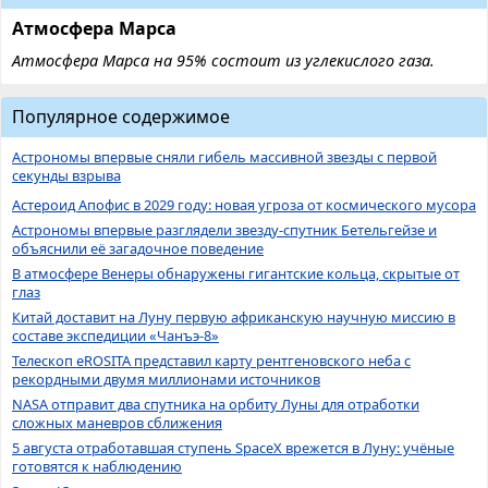
Атмосфера Марса
Атмосфера Марса на 95% состоит из углекислого газа.
Популярное содержимое
Астрономы впервые сняли гибель массивной звезды с первой
секунды взрыва
Астероид Апофис в 2029 году: новая угроза от космического мусора
Астрономы впервые разглядели звезду-спутник Бетельгейзе и
объяснили её загадочное поведение
В атмосфере Венеры обнаружены гигантские кольца, скрытые от
глаз
Китай доставит на Луну первую африканскую научную миссию в
составе экспедиции «Чанъэ-8»
Телескоп eROSITA представил карту рентгеновского неба с
рекордными двумя миллионами источников
NASA отправит два спутника на орбиту Луны для отработки
сложных маневров сближения
5 августа отработавшая ступень SpaceX врежется в Луну: учёные
готовятся к наблюдению