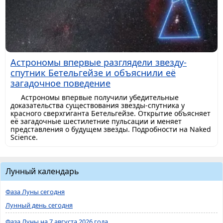
Астрономы впервые разглядели звезду-
спутник Бетельгейзе и объяснили её
загадочное поведение
Астрономы впервые получили убедительные
доказательства существования звезды-спутника у
красного сверхгиганта Бетельгейзе. Открытие объясняет
её загадочные шестилетние пульсации и меняет
представления о будущем звезды. Подробности на Naked
Science.
Лунный календарь
Фаза Луны сегодня
Лунный день сегодня
Фаза Луны на 7 августа 2026 года