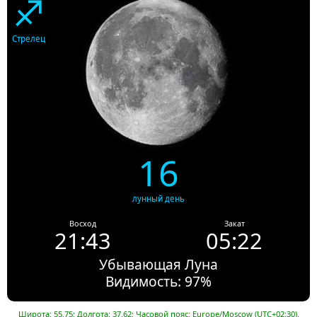
♐
Стрелец
16
лунный день
Восход
Закат
21:43
05:22
Убывающая Луна
Видимость: 97%
Широта: 55.75; Долгота: 37.62; Часовой пояс: Europe/Moscow (UTC+02:30).