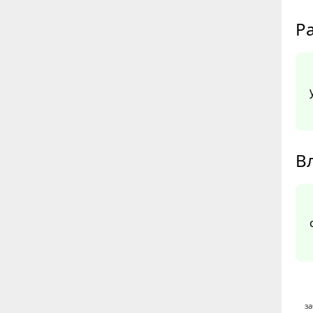
Ра
В
з