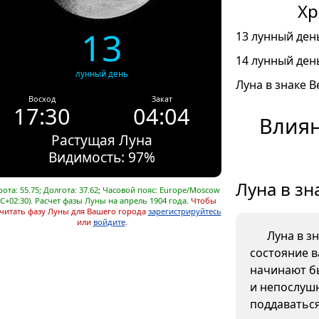
Хр
13
13 лунный день
14 лунный день
лунный день
Луна в знаке В
Восход
Закат
17:30
04:04
Влиян
Растущая Луна
Видимость: 97%
Луна в зн
ота: 55.75; Долгота: 37.62; Часовой пояс: Europe/Moscow
C+02:30). Расчет фазы Луны на апрель 1904 года.
Чтобы
читать фазу Луны для Вашего города
зарегистрируйтесь
или
войдите
.
Луна в з
состояние в
начинают б
и непослушн
поддаваться