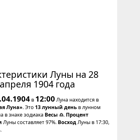
ктеристики Луны на 28
апреля 1904 года
.04.1904
12:00
в
Луна находится в
ая Луна»
. Это
13 лунный день
в лунном
на в знаке зодиака
Весы ♎
.
Процент
и
Луны составляет 97%.
Восход
Луны в 17:30,
.