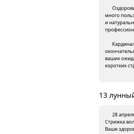
Оздорови
много поль
и натураль
профессион
Кардинал
окончательн
ваших ожида
коротких ст
13 лунный
28 апреля
Стрижка вол
Ваше здоров