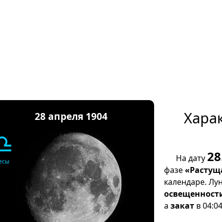
Хара
28 апреля 1904
♎
28
На дату
есы
фазе
«Растущ
календаре. Лу
освещенност
а
закат
в 04:04