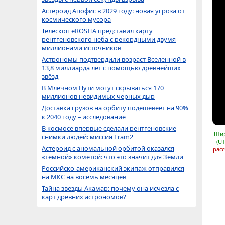
Астероид Апофис в 2029 году: новая угроза от
космического мусора
Телескоп eROSITA представил карту
рентгеновского неба с рекордными двумя
миллионами источников
Астрономы подтвердили возраст Вселенной в
13,8 миллиарда лет с помощью древнейших
звёзд
В Млечном Пути могут скрываться 170
миллионов невидимых черных дыр
Доставка грузов на орбиту подешевеет на 90%
к 2040 году – исследование
В космосе впервые сделали рентгеновские
Шир
снимки людей: миссия Fram2
(UT
Астероид с аномальной орбитой оказался
расс
«темной» кометой: что это значит для Земли
Российско-американский экипаж отправился
на МКС на восемь месяцев
Тайна звезды Акамар: почему она исчезла с
карт древних астрономов?