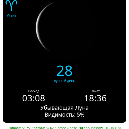
♈
Овен
28
лунный день
Восход
Закат
03:08
18:36
Убывающая Луна
Видимость: 5%
Широта: 55.75; Долгота: 37.62; Часовой пояс: Europe/Moscow (UTC+03:00).