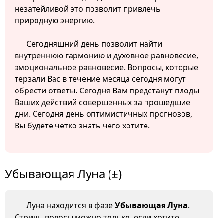
незатейливой это позволит привлечь
природную энергию.
Сегодняшний день позволит найти
внутреннюю гармонию и духовное равновесие,
эмоциональное равновесие. Вопросы, которые
терзали Вас в течение месяца сегодня могут
обрести ответы. Сегодня Вам предстанут плоды
Ваших действий совершенных за прошедшие
дни. Сегодня день оптимистичных прогнозов,
Вы будете четко знать чего хотите.
Убывающая Луна (±)
Луна находится в фазе
Убывающая Луна
.
Стричь волосы можно только, если хотите