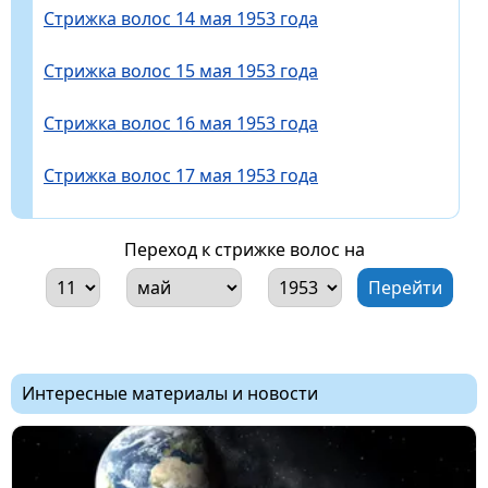
Стрижка волос 14 мая 1953 года
Стрижка волос 15 мая 1953 года
Стрижка волос 16 мая 1953 года
Стрижка волос 17 мая 1953 года
Переход к стрижке волос на
Интересные материалы и новости