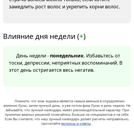
замедлить рост волос и укрепить корни волос.
Влияние дня недели (
+
)
День недели -
понедельник
. Избавьтесь от
тоски, депрессии, неприятных воспоминаний. В
этот день остригается весь негатив.
Помните, что знак зодиака является самым важным в определении
влияния Луны, затем лунный день, а уже потом фаза Луны и день недели. Не
забывайте, что лунный календарь имеет рекомендательный характер. При
принятии важных решений полагайтесь больше на специалистов и на себя.
Если Вы считаете, что наш лунный календарь делает расчеты неправильно,
прочитайте
вопросы и ответы
.