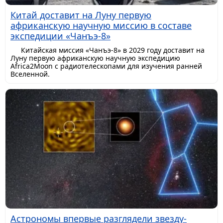
Китай доставит на Луну первую
африканскую научную миссию в составе
экспедиции «Чанъэ-8»
Китайская миссия «Чанъэ-8» в 2029 году доставит на
Луну первую африканскую научную экспедицию
Africa2Moon с радиотелескопами для изучения ранней
Вселенной.
Астрономы впервые разглядели звезду-